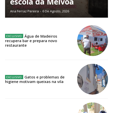
escola da Mélvoa
Ana Ferraz Pereira
-
6 De Agosto, 2026
Edição em papel entregue à Quinta-feira em sua
casa
Acesso ao conteúdo online
Acesso aos conteúdos Exclusivos para
Água de Madeiros
assinantes
recupera bar e prepara novo
restaurante
Ofertas para assinatura anual
Escolha o plano
Gatos e problemas de
higiene motivam queixas na vila
ASSINATURA
DIGITAL ANUAL
16
€