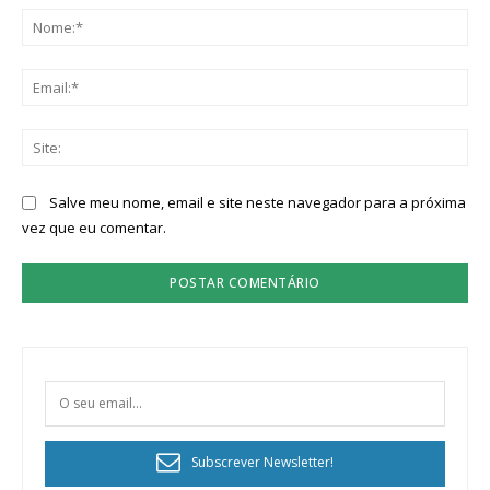
No
Ema
Sit
Salve meu nome, email e site neste navegador para a próxima
vez que eu comentar.
Subscrever Newsletter!