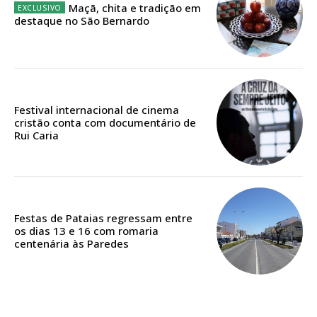
Maçã, chita e tradição em
12 meses
destaque no São Bernardo
Acesso ao conteúdo online
Acesso aos conteúdos Exclusivos para
assinantes
Festival internacional de cinema
cristão conta com documentário de
Ofertas para assinatura anual
Rui Caria
Escolha o plano
Festas de Pataias regressam entre
os dias 13 e 16 com romaria
centenária às Paredes