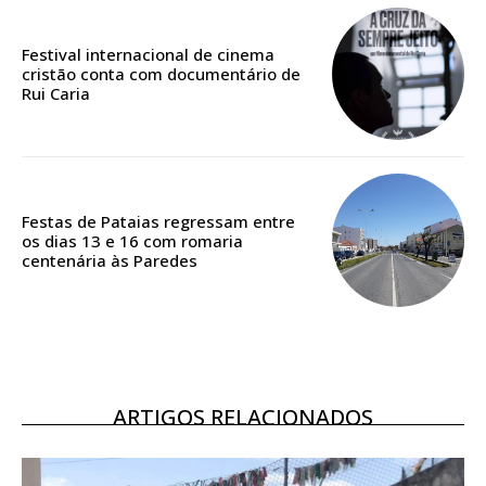
Edição em papel entregue à Quinta-feira em sua
casa
Festival internacional de cinema
Acesso ao conteúdo online
cristão conta com documentário de
Rui Caria
Acesso aos conteúdos Exclusivos para
assinantes
Ofertas para assinatura anual
Escolha o plano
Festas de Pataias regressam entre
os dias 13 e 16 com romaria
centenária às Paredes
ASSINATURA
DIGITAL ANUAL
16
€
ARTIGOS RELACIONADOS
12 meses