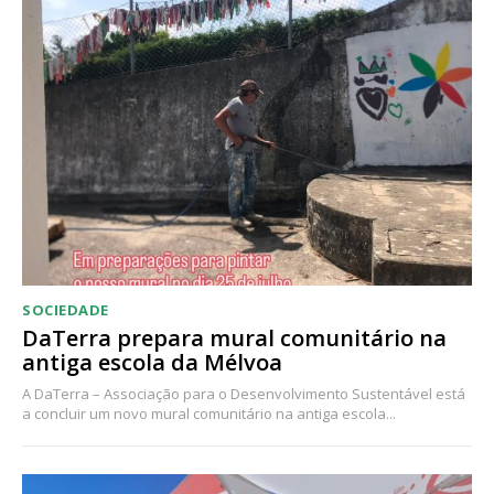
Acesso ao conteúdo online
Acesso aos conteúdos Exclusivos para
assinantes
Ofertas para assinatura anual
Escolha o plano
SOCIEDADE
DaTerra prepara mural comunitário na
antiga escola da Mélvoa
A DaTerra – Associação para o Desenvolvimento Sustentável está
a concluir um novo mural comunitário na antiga escola...