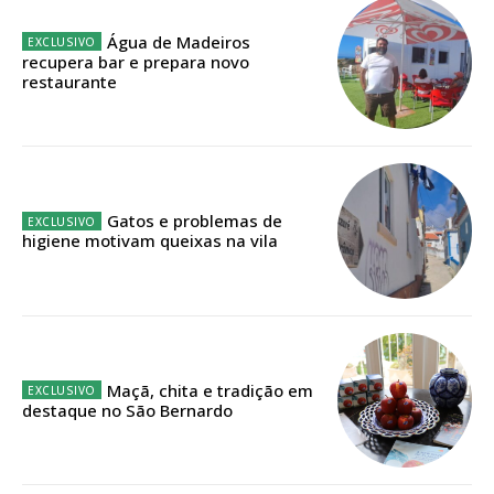
Água de Madeiros
Faça-se assinante do Região de Cister e ajude-nos a manter este serviço
recupera bar e prepara novo
público!
restaurante
Sendo assinante terá acesso a todos os conteúdos exclusivos e versões
digitais.
Escolha o plano de assinatura desejado:
Gatos e problemas de
higiene motivam queixas na vila
ASSINATURA
IMPRESSA
32
€
Maçã, chita e tradição em
12 meses
destaque no São Bernardo