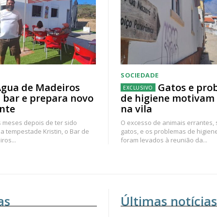
SOCIEDADE
gua de Madeiros
Gatos e pro
 bar e prepara novo
de higiene motivam
nte
na vila
 meses depois de ter sido
O excesso de animais errantes,
a tempestade Kristin, o Bar de
gatos, e os problemas de higien
ros...
foram levados à reunião da...
as
Últimas notícias