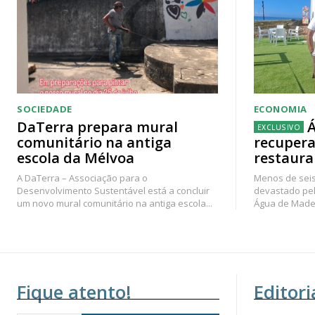
SOCIEDADE
ECONOMIA
DaTerra prepara mural
Á
comunitário na antiga
recupera
escola da Mélvoa
restaura
A DaTerra – Associação para o
Menos de seis
Desenvolvimento Sustentável está a concluir
devastado pel
um novo mural comunitário na antiga escola...
Água de Madei
Fique atento!
Editori