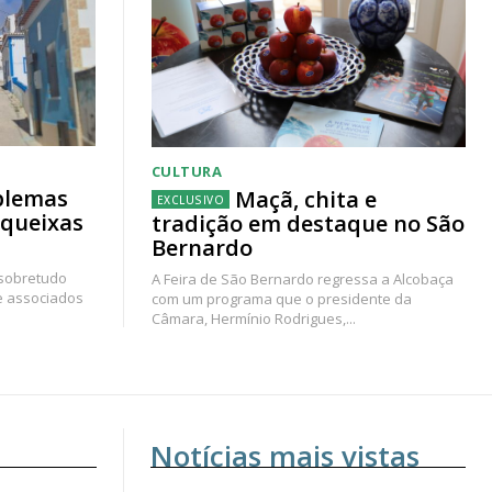
CULTURA
blemas
Maçã, chita e
 queixas
tradição em destaque no São
Bernardo
 sobretudo
A Feira de São Bernardo regressa a Alcobaça
e associados
com um programa que o presidente da
Câmara, Hermínio Rodrigues,...
Notícias mais vistas