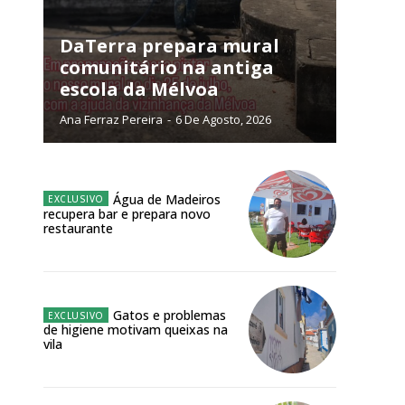
público!
DaTerra prepara mural
comunitário na antiga
escola da Mélvoa
Ana Ferraz Pereira
-
6 De Agosto, 2026
NATURA
L ANUAL
Água de Madeiros
recupera bar e prepara novo
6
€
restaurante
meses
Gatos e problemas
o online
de higiene motivam queixas na
vila
os Exclusivos para
atura anual