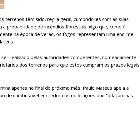
 assinante do Região de Cister e ajude-nos a manter este serviço 
dos terrenos têm sido, regra geral, cumpridores com as suas
Sendo assinante terá acesso a todos os conteúdos exclusivos e versões digitais.
a a probabilidade de incêndios florestais. Algo que, como é
Escolha o plano de assinatura desejado:
lmente na época de verão, os fogos representam uma enorme
Mateus.
ATURA
ASSI
 a ser realizado pelas autoridades competentes, nomeadamente
ESSA
DIGITA
oprietários dos terrenos para que estes cumpram os prazos legais
2
€
1
rmina apenas no final do próximo mês, Paulo Mateus apela a
eses
12 
tão de combustível em redor das edificações que “o façam nas
regue à Quinta-feira
Acesso ao conteúd
Acesso aos conteúd
 online
assinantes
os Exclusivos para
Ofertas para assin