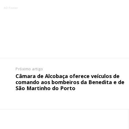
AD Footer
tura anual
Escolha
 o plano
Próximo artigo
Câmara de Alcobaça oferece veículos de
comando aos bombeiros da Benedita e de
São Martinho do Porto