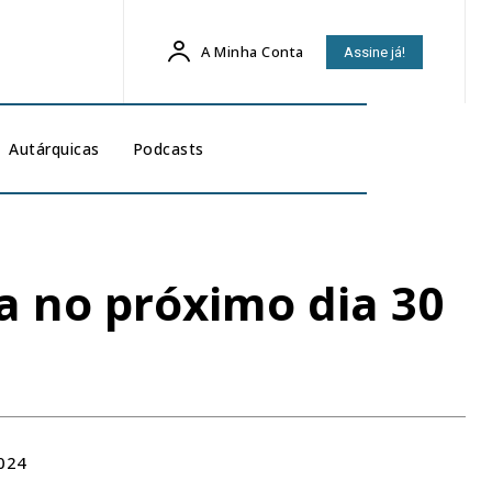
A Minha Conta
Assine já!
Autárquicas
Podcasts
a no próximo dia 30
024