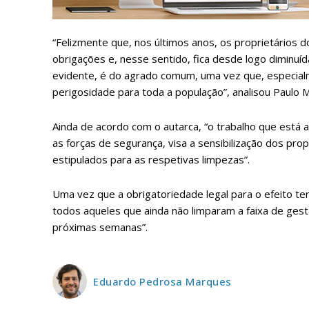
Faça-se
“Felizmente que, nos últimos anos, os proprietários 
obrigações e, nesse sentido, fica desde logo diminuíd
evidente, é do agrado comum, uma vez que, especia
perigosidade para toda a população”, analisou Paulo 
ASSIN
Ainda de acordo com o autarca, “o trabalho que está
IMPR
as forças de segurança, visa a sensibilização dos pr
estipulados para as respetivas limpezas”.
3
Uma vez que a obrigatoriedade legal para o efeito te
12 m
todos aqueles que ainda não limparam a faixa de ges
próximas semanas”.
Edição em papel ent
em sua casa
Acesso ao conteúdo
Eduardo Pedrosa Marques
Acesso aos conteúd