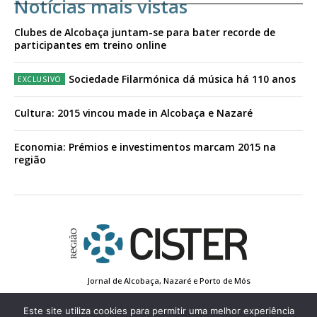
Notícias mais vistas
Clubes de Alcobaça juntam-se para bater recorde de
participantes em treino online
Sociedade Filarmónica dá música há 110 anos
Cultura: 2015 vincou made in Alcobaça e Nazaré
Economia: Prémios e investimentos marcam 2015 na
região
Jornal de Alcobaça, Nazaré e Porto de Mós
Estatuto Editorial
Contactos
Política de Privacidade
Conta de Registo
Edição Impressa
Este site utiliza cookies para permitir uma melhor experiência