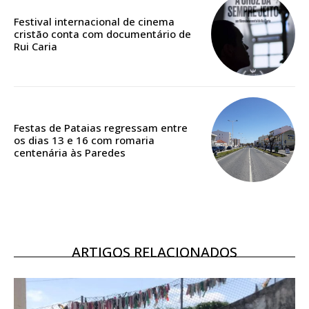
casa
Festival internacional de cinema
cristão conta com documentário de
Acesso ao conteúdo online
Rui Caria
Acesso aos conteúdos Exclusivos para
assinantes
Ofertas para assinatura anual
Escolha o plano
Festas de Pataias regressam entre
os dias 13 e 16 com romaria
centenária às Paredes
ASSINATURA
DIGITAL ANUAL
16
€
ARTIGOS RELACIONADOS
12 meses