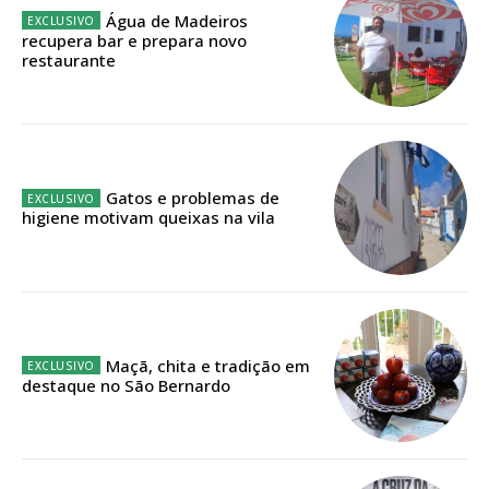
Água de Madeiros
recupera bar e prepara novo
Faça-se assinante do Região de Cister e ajude-nos a manter este serviço
restaurante
público!
Sendo assinante terá acesso a todos os conteúdos exclusivos e versões
digitais.
Escolha o plano de assinatura desejado:
Gatos e problemas de
higiene motivam queixas na vila
ASSINATURA
IMPRESSA
32
€
Maçã, chita e tradição em
destaque no São Bernardo
12 meses
Edição em papel entregue à Quinta-feira em sua