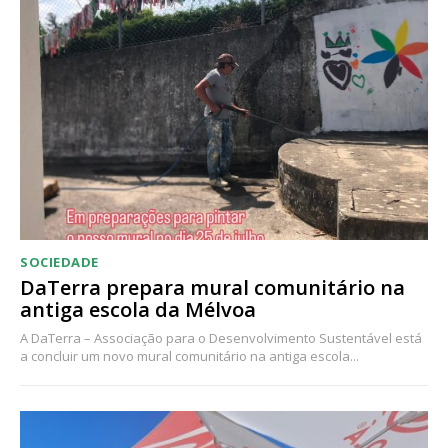
Acesso ao conteúdo online
Acesso aos conteúdos Exclusivos para
assinantes
Ofertas para assinatura anual
Escolha o plano
SOCIEDADE
DaTerra prepara mural comunitário na
antiga escola da Mélvoa
A DaTerra – Associação para o Desenvolvimento Sustentável está
a concluir um novo mural comunitário na antiga escola...