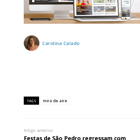
ASSIN
IMPR
3
Carolina Calado
12 m
Edição em papel ent
em sua casa
Acesso ao conteúdo
Acesso aos conteúd
assinantes
mira de aire
TAGS
Ofertas para assina
Escolha
Artigo anterior
Festas de São Pedro regressam com