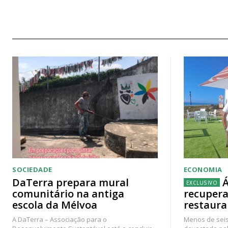
SOCIEDADE
ECONOMIA
DaTerra prepara mural
Á
comunitário na antiga
recupera
escola da Mélvoa
restaura
A DaTerra – Associação para o
Menos de seis