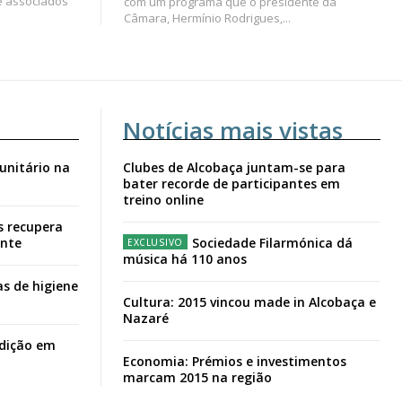
e associados
com um programa que o presidente da
Câmara, Hermínio Rodrigues,...
Notícias mais vistas
unitário na
Clubes de Alcobaça juntam-se para
bater recorde de participantes em
treino online
s recupera
ante
Sociedade Filarmónica dá
música há 110 anos
s de higiene
Cultura: 2015 vincou made in Alcobaça e
Nazaré
adição em
Economia: Prémios e investimentos
marcam 2015 na região