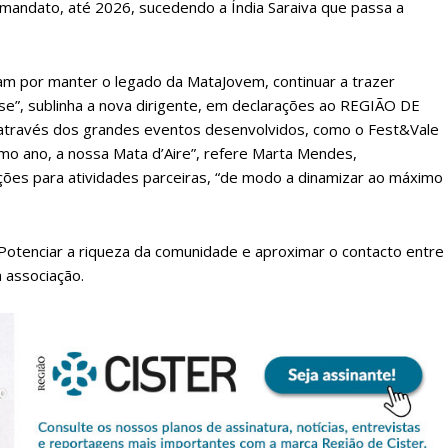
mandato, até 2026, sucedendo a Índia Saraiva que passa a
am por manter o legado da MataJovem, continuar a trazer
e”, sublinha a nova dirigente, em declarações ao REGIÃO DE
re através dos grandes eventos desenvolvidos, como o Fest&Vale
ximo ano, a nossa Mata d’Aire”, refere Marta Mendes,
ões para atividades parceiras, “de modo a dinamizar ao máximo
 Potenciar a riqueza da comunidade e aproximar o contacto entre
lanos de Assinatu
 associação.
 assinante do Região de Cister e ajude-nos a manter este serviço 
Sendo assinante terá acesso a todos os conteúdos exclusivos e versões digitais.
Escolha o plano de assinatura desejado: