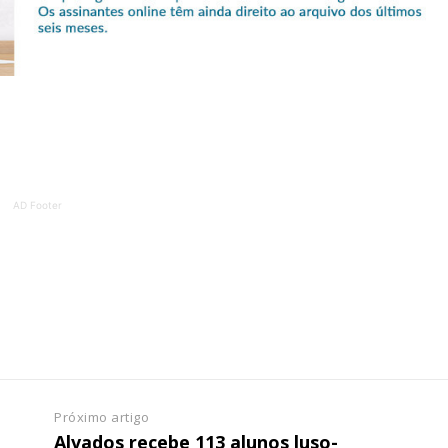
ATURA
ASSI
ESSA
DIGITA
2
€
1
eses
12 
AD Footer
regue à Quinta-feira
Acesso ao conteúd
Acesso aos conteúd
 online
assinantes
os Exclusivos para
Ofertas para assin
tura anual
Escolha
 o plano
Próximo artigo
Alvados recebe 113 alunos luso-