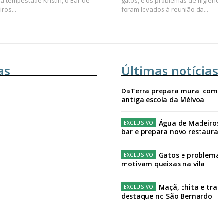
a tempestade Kristin, o Bar de
gatos, e os problemas de higien
ros...
foram levados à reunião da...
as
Últimas notícias
DaTerra prepara mural com
antiga escola da Mélvoa
Água de Madeiro
bar e prepara novo restaur
Gatos e problema
motivam queixas na vila
Maçã, chita e tr
destaque no São Bernardo