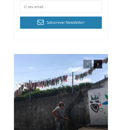
Subscrever Newsletter!
ra
público!