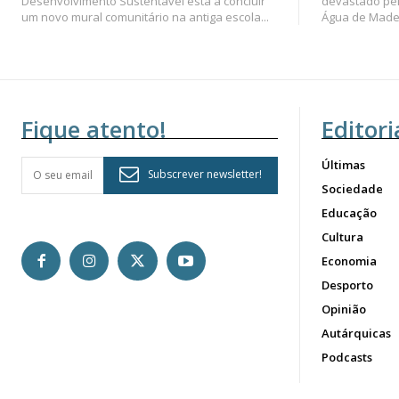
Desenvolvimento Sustentável está a concluir
devastado pel
um novo mural comunitário na antiga escola...
Água de Madei
Fique atento!
Editori
Últimas
Subscrever newsletter!
Sociedade
Educação
Cultura
Economia
Desporto
Opinião
Autárquicas
Podcasts