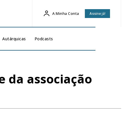
A Minha Conta
Assine já!
Autárquicas
Podcasts
e da associação