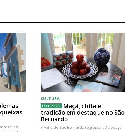
CULTURA
blemas
Maçã, chita e
 queixas
tradição em destaque no São
Bernardo
 sobretudo
A Feira de São Bernardo regressa a Alcobaça