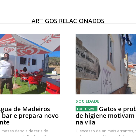
ARTIGOS RELACIONADOS
SOCIEDADE
gua de Madeiros
Gatos e pro
 bar e prepara novo
de higiene motivam
nte
na vila
 meses depois de ter sido
O excesso de animais errantes,