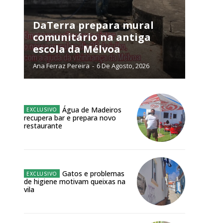
DaTerra prepara mural
NATURA
L ANUAL
comunitário na antiga
escola da Mélvoa
6
€
Ana Ferraz Pereira
-
6 De Agosto, 2026
meses
Água de Madeiros
o online
recupera bar e prepara novo
os Exclusivos para
restaurante
atura anual
Gatos e problemas
 o plano
de higiene motivam queixas na
vila