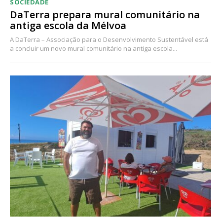
SOCIEDADE
DaTerra prepara mural comunitário na
antiga escola da Mélvoa
A DaTerra – Associação para o Desenvolvimento Sustentável está
a concluir um novo mural comunitário na antiga escola...