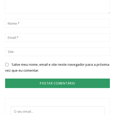
Comentário:
No
Ema
Sit
Salve meu nome, email e site neste navegador para a próxima
vez que eu comentar.