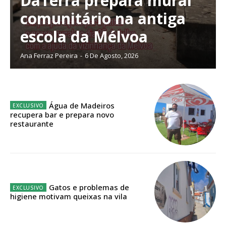
DaTerra prepara mural
Escolha o plano de assinatura desejado:
comunitário na antiga
escola da Mélvoa
Ana Ferraz Pereira
-
6 De Agosto, 2026
ASSINATURA
IMPRESSA
32
€
Água de Madeiros
recupera bar e prepara novo
12 meses
restaurante
Edição em papel entregue à Quinta-feira em sua
casa
Acesso ao conteúdo online
Gatos e problemas de
higiene motivam queixas na vila
Acesso aos conteúdos Exclusivos para
assinantes
Ofertas para assinatura anual