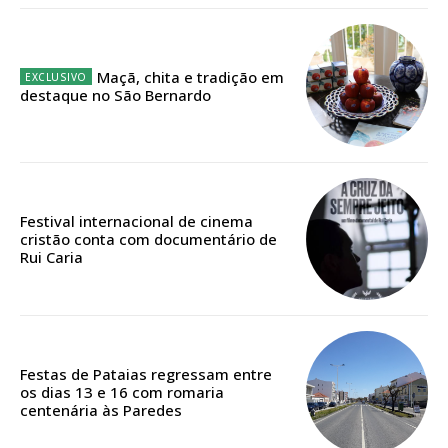
Escolha o plano
Maçã, chita e tradição em
destaque no São Bernardo
ASSINATURA
DIGITAL ANUAL
16
€
Festival internacional de cinema
cristão conta com documentário de
Rui Caria
12 meses
Acesso ao conteúdo online
Festas de Pataias regressam entre
Acesso aos conteúdos Exclusivos para
os dias 13 e 16 com romaria
centenária às Paredes
assinantes
Ofertas para assinatura anual