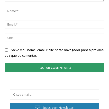
Comentário:
No
Ema
Sit
Salve meu nome, email e site neste navegador para a próxima
vez que eu comentar.
Subscrever Newsletter!