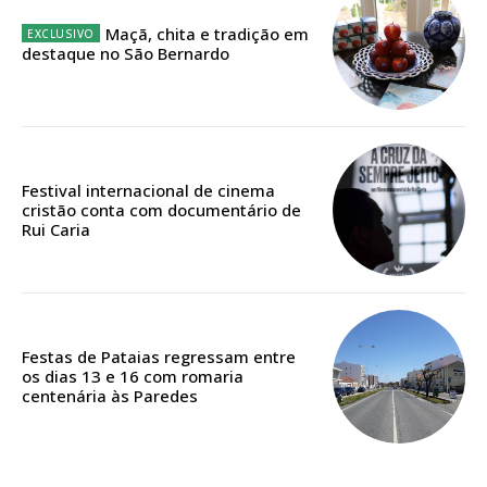
Escolha o plano
Maçã, chita e tradição em
destaque no São Bernardo
ASSINATURA
DIGITAL ANUAL
Festival internacional de cinema
16
€
cristão conta com documentário de
Rui Caria
12 meses
Festas de Pataias regressam entre
Acesso ao conteúdo online
os dias 13 e 16 com romaria
centenária às Paredes
Acesso aos conteúdos Exclusivos para
assinantes
Ofertas para assinatura anual