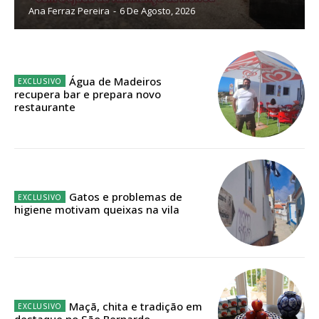
Ana Ferraz Pereira
-
6 De Agosto, 2026
Edição em papel entregue à Quinta-feira em sua
casa
Acesso ao conteúdo online
Água de Madeiros
Acesso aos conteúdos Exclusivos para
recupera bar e prepara novo
assinantes
restaurante
Ofertas para assinatura anual
Escolha o plano
Gatos e problemas de
higiene motivam queixas na vila
ASSINATURA
DIGITAL ANUAL
16
€
Maçã, chita e tradição em
destaque no São Bernardo