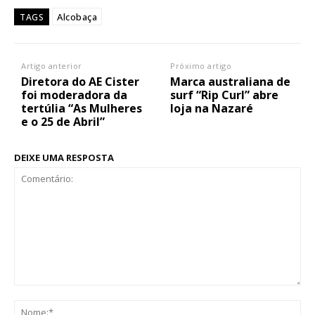
Alcobaça
TAGS
Artigo anterior
Próximo artigo
Diretora do AE Cister
Marca australiana de
foi moderadora da
surf “Rip Curl” abre
tertúlia “As Mulheres
loja na Nazaré
e o 25 de Abril”
DEIXE UMA RESPOSTA
Comentário:
No