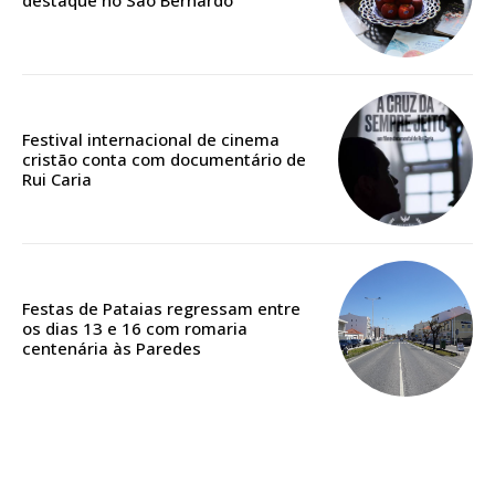
12 meses
Acesso ao conteúdo online
Acesso aos conteúdos Exclusivos para
Festival internacional de cinema
assinantes
cristão conta com documentário de
Rui Caria
Ofertas para assinatura anual
Escolha o plano
Festas de Pataias regressam entre
os dias 13 e 16 com romaria
centenária às Paredes