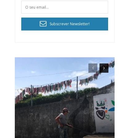
Subscrever Newsletter!
ra
público!