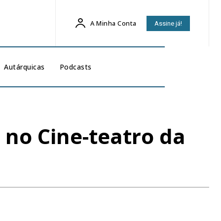
A Minha Conta
Assine já!
Autárquicas
Podcasts
 no Cine-teatro da