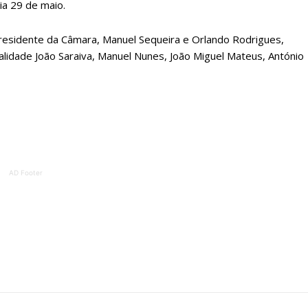
ia 29 de maio.
residente da Câmara, Manuel Sequeira e Orlando Rodrigues,
idade João Saraiva, Manuel Nunes, João Miguel Mateus, António
lanos de Assinatu
AD Footer
 assinante do Região de Cister e ajude-nos a manter este serviço 
Sendo assinante terá acesso a todos os conteúdos exclusivos e versões digitais.
Escolha o plano de assinatura desejado: