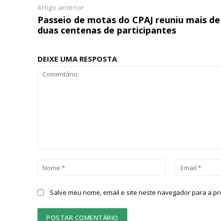
Artigo anterior
ASSIN
Passeio de motas do CPAJ reuniu mais de
IMPR
duas centenas de participantes
3
DEIXE UMA RESPOSTA
12 m
Edição em papel ent
em sua casa
Acesso ao conteúdo
Acesso aos conteúd
assinantes
Comentário:
Ofertas para assina
Nome:*
Escolha
Salve meu nome, email e site neste navegador para a p