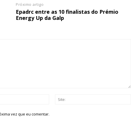
Próximo artigo
ATURA
ASSI
Epadrc entre as 10 finalistas do Prémio
ESSA
DIGITA
Energy Up da Galp
2
€
1
eses
12 
regue à Quinta-feira
Acesso ao conteúd
Acesso aos conteúd
 online
assinantes
os Exclusivos para
Ofertas para assin
tura anual
Email:*
Escolha
 o plano
róxima vez que eu comentar.