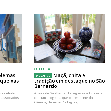
CULTURA
blemas
Maçã, chita e
 queixas
tradição em destaque no São
Bernardo
 sobretudo
A Feira de São Bernardo regressa a Alcobaça
e associados
com um programa que o presidente da
Câmara, Hermínio Rodrigues,...