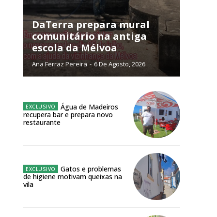
NATURA
L ANUAL
DaTerra prepara mural
comunitário na antiga
6
€
escola da Mélvoa
Ana Ferraz Pereira
-
6 De Agosto, 2026
meses
o online
Água de Madeiros
os Exclusivos para
recupera bar e prepara novo
restaurante
atura anual
Site:
 o plano
Gatos e problemas
de higiene motivam queixas na
vila