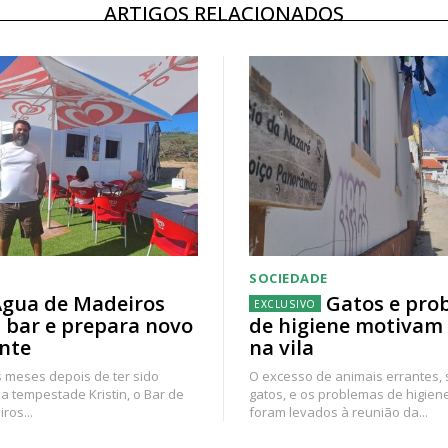
ARTIGOS RELACIONADOS
SOCIEDADE
gua de Madeiros
Gatos e pro
 bar e prepara novo
de higiene motivam
nte
na vila
 meses depois de ter sido
O excesso de animais errantes,
a tempestade Kristin, o Bar de
gatos, e os problemas de higien
ros...
foram levados à reunião da...