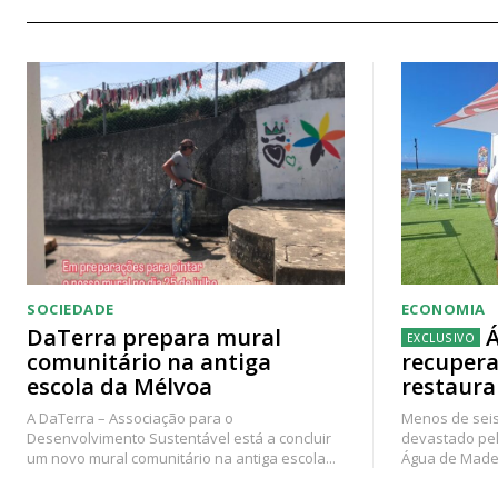
SOCIEDADE
ECONOMIA
DaTerra prepara mural
Á
comunitário na antiga
recupera
escola da Mélvoa
restaura
A DaTerra – Associação para o
Menos de seis
Desenvolvimento Sustentável está a concluir
devastado pel
um novo mural comunitário na antiga escola...
Água de Madei