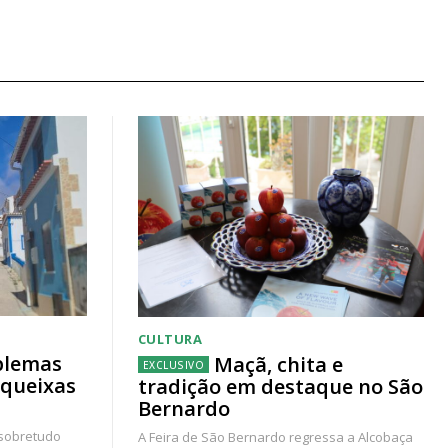
CULTURA
blemas
Maçã, chita e
 queixas
tradição em destaque no São
Bernardo
 sobretudo
A Feira de São Bernardo regressa a Alcobaça