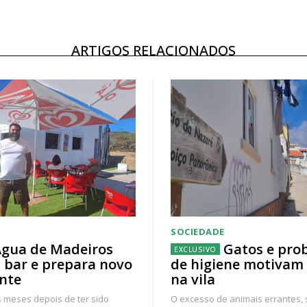
ARTIGOS RELACIONADOS
SOCIEDADE
gua de Madeiros
Gatos e pro
 bar e prepara novo
de higiene motivam
nte
na vila
 meses depois de ter sido
O excesso de animais errantes,