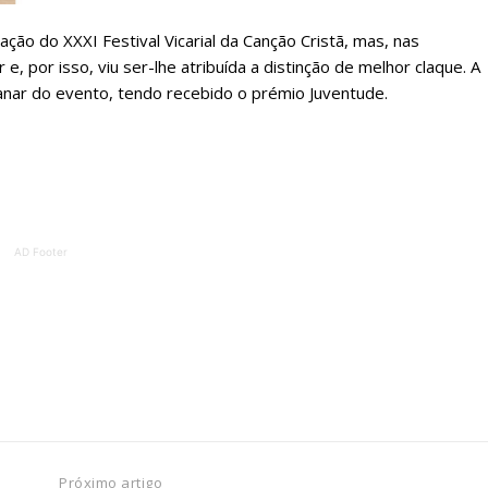
ção do XXXI Festival Vicarial da Canção Cristã, mas, nas
ATURA
ASSI
e, por isso, viu ser-lhe atribuída a distinção de melhor claque. A
ESSA
DIGITA
nar do evento, tendo recebido o prémio Juventude.
2
€
1
eses
12 
regue à Quinta-feira
Acesso ao conteúd
AD Footer
Acesso aos conteúd
 online
assinantes
os Exclusivos para
Ofertas para assin
tura anual
Escolha
 o plano
Próximo artigo