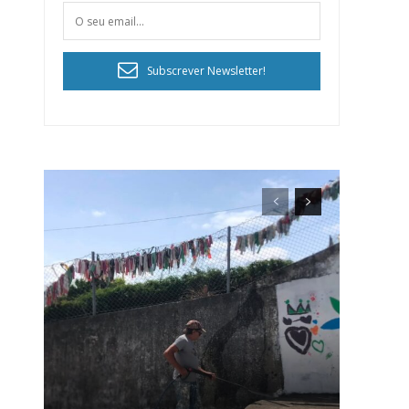
Subscrever Newsletter!
ra
público!