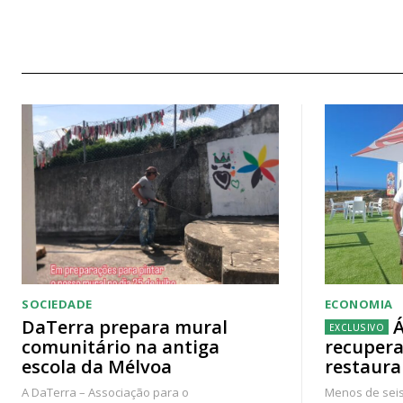
SOCIEDADE
ECONOMIA
DaTerra prepara mural
Á
comunitário na antiga
recupera
escola da Mélvoa
restaura
A DaTerra – Associação para o
Menos de seis