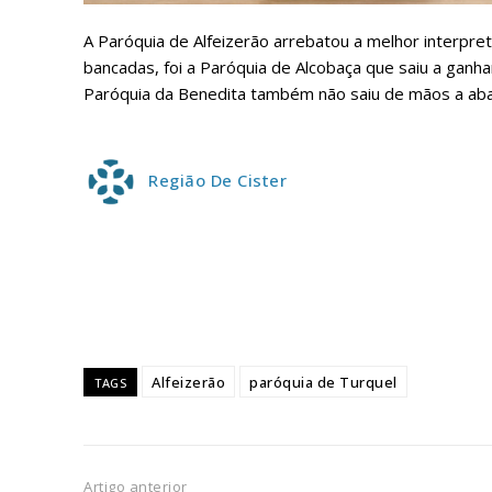
A Paróquia de Alfeizerão arrebatou a melhor interpreta
ASSIN
bancadas, foi a Paróquia de Alcobaça que saiu a ganhar 
IMPR
Paróquia da Benedita também não saiu de mãos a aba
3
Região De Cister
12 m
Edição em papel ent
em sua casa
Acesso ao conteúdo
Acesso aos conteúd
assinantes
Alfeizerão
paróquia de Turquel
TAGS
Ofertas para assina
Escolha
Artigo anterior