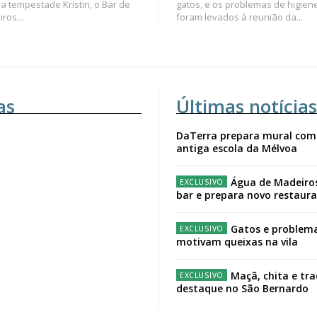
a tempestade Kristin, o Bar de
gatos, e os problemas de higien
ros...
foram levados à reunião da...
as
Últimas notícias
DaTerra prepara mural com
antiga escola da Mélvoa
Água de Madeiro
bar e prepara novo restaur
Gatos e problema
motivam queixas na vila
Maçã, chita e tr
destaque no São Bernardo