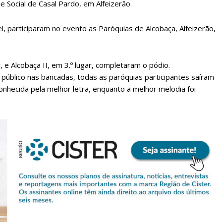
e Social de Casal Pardo, em Alfeizerão.
, participaram no evento as Paróquias de Alcobaça, Alfeizerão,
, e Alcobaça II, em 3.º lugar, completaram o pódio.
público nas bancadas, todas as paróquias participantes saíram
onhecida pela melhor letra, enquanto a melhor melodia foi
lanos de Assinatu
 assinante do Região de Cister e ajude-nos a manter este serviço 
Sendo assinante terá acesso a todos os conteúdos exclusivos e versões digitais.
Escolha o plano de assinatura desejado: