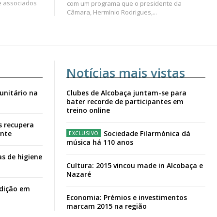
e associados
com um programa que o presidente da
Câmara, Hermínio Rodrigues,...
Notícias mais vistas
unitário na
Clubes de Alcobaça juntam-se para
bater recorde de participantes em
treino online
s recupera
ante
Sociedade Filarmónica dá
música há 110 anos
s de higiene
Cultura: 2015 vincou made in Alcobaça e
Nazaré
adição em
Economia: Prémios e investimentos
marcam 2015 na região