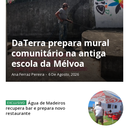
público!
Sendo assinante terá acesso a todos os conteúdos exclusivos e versões
digitais.
Escolha o plano de assinatura desejado:
DaTerra prepara mural
comunitário na antiga
ASSINATURA
escola da Mélvoa
IMPRESSA
32
€
Ana Ferraz Pereira
-
6 De Agosto, 2026
12 meses
Água de Madeiros
recupera bar e prepara novo
restaurante
Edição em papel entregue à Quinta-feira em sua
casa
Acesso ao conteúdo online