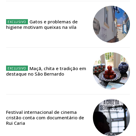
Acesso aos conteúdos Exclusivos para
assinantes
Ofertas para assinatura anual
Gatos e problemas de
higiene motivam queixas na vila
Escolha o plano
Maçã, chita e tradição em
ASSINATURA
destaque no São Bernardo
DIGITAL ANUAL
16
€
12 meses
Festival internacional de cinema
cristão conta com documentário de
Rui Caria
Acesso ao conteúdo online