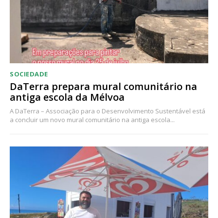
SOCIEDADE
DaTerra prepara mural comunitário na
antiga escola da Mélvoa
A DaTerra – Associação para o Desenvolvimento Sustentável está
a concluir um novo mural comunitário na antiga escola...