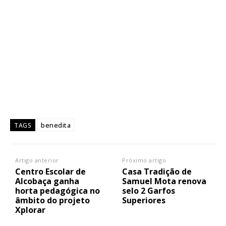
benedita
TAGS
Artigo anterior
Próximo artigo
Centro Escolar de
Casa Tradição de
Alcobaça ganha
Samuel Mota renova
horta pedagógica no
selo 2 Garfos
âmbito do projeto
Superiores
Xplorar