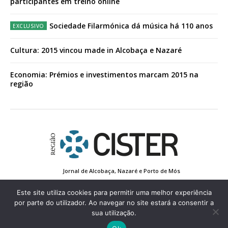
participantes em treino online
Sociedade Filarmónica dá música há 110 anos
Cultura: 2015 vincou made in Alcobaça e Nazaré
Economia: Prémios e investimentos marcam 2015 na
região
Jornal de Alcobaça, Nazaré e Porto de Mós
Estatuto Editorial
Contactos
Política de Privacidade
Conta de Registo
Edição Impressa
Este site utiliza cookies para permitir uma melhor experiência
por parte do utilizador. Ao navegar no site estará a consentir a
sua utilização.
© 2022 Região de Cister - Todos os direitos reservados.