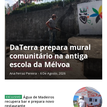
Faça-se assinante do Região de Cister e ajude-nos a manter este serviço
público!
Sendo assinante terá acesso a todos os conteúdos exclusivos e versões
digitais.
Escolha o plano de assinatura desejado:
DaTerra prepara mural
ASSINATURA
comunitário na antiga
IMPRESSA
escola da Mélvoa
32
€
Ana Ferraz Pereira
-
6 De Agosto, 2026
12 meses
Água de Madeiros
Edição em papel entregue à Quinta-feira em sua
recupera bar e prepara novo
casa
restaurante