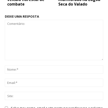
combate
Seca do Valado
DEIXE UMA RESPOSTA
Comentário:
No
Ema
Sit
Salve meu nome, email e site neste navegador para a próxima