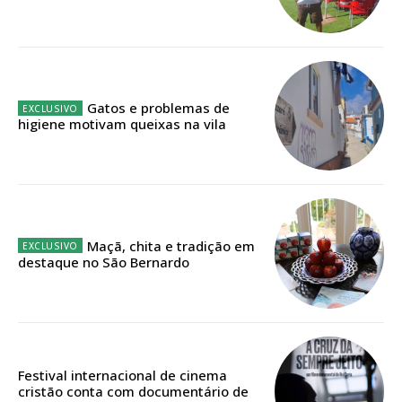
Acesso ao conteúdo online
Acesso aos conteúdos Exclusivos para
assinantes
Ofertas para assinatura anual
Gatos e problemas de
higiene motivam queixas na vila
Escolha o plano
ASSINATURA
Maçã, chita e tradição em
DIGITAL ANUAL
destaque no São Bernardo
16
€
12 meses
Festival internacional de cinema
cristão conta com documentário de