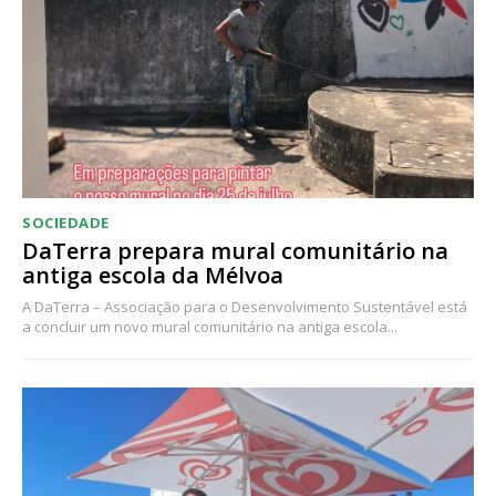
SOCIEDADE
DaTerra prepara mural comunitário na
antiga escola da Mélvoa
A DaTerra – Associação para o Desenvolvimento Sustentável está
a concluir um novo mural comunitário na antiga escola...