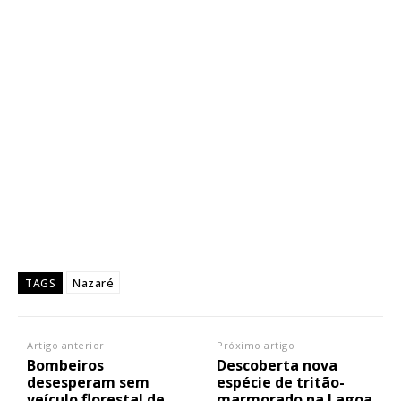
Nazaré
TAGS
Artigo anterior
Próximo artigo
Bombeiros
Descoberta nova
desesperam sem
espécie de tritão-
veículo florestal de
marmorado na Lagoa