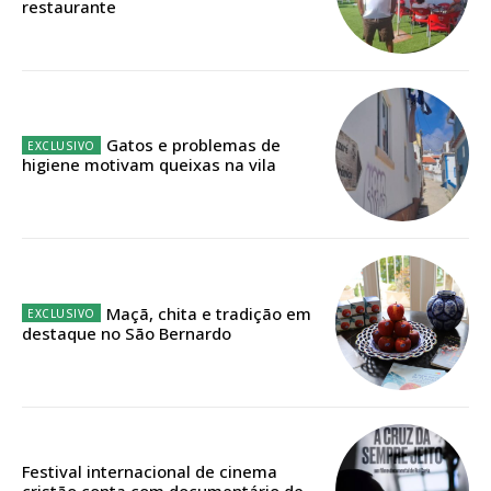
restaurante
Acesso ao conteúdo online
Acesso aos conteúdos Exclusivos para
assinantes
Ofertas para assinatura anual
Gatos e problemas de
higiene motivam queixas na vila
Escolha o plano
ASSINATURA
Maçã, chita e tradição em
DIGITAL ANUAL
destaque no São Bernardo
16
€
12 meses
Festival internacional de cinema