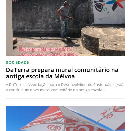
SOCIEDADE
DaTerra prepara mural comunitário na
antiga escola da Mélvoa
A DaTerra – Associação para o Desenvolvimento Sustentável está
a concluir um novo mural comunitário na antiga escola...