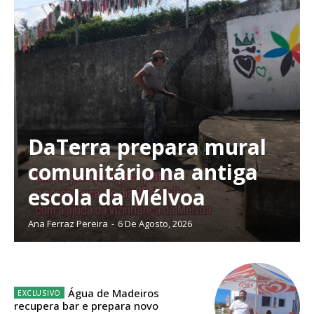
Faça-se assinante do Região de Cister e ajude-nos a manter este serviço
público!
Sendo assinante terá acesso a todos os conteúdos exclusivos e versões
digitais.
Escolha o plano de assinatura desejado:
DaTerra prepara mural
ASSINATURA
comunitário na antiga
IMPRESSA
escola da Mélvoa
32
€
Ana Ferraz Pereira
-
6 De Agosto, 2026
12 meses
Água de Madeiros
Edição em papel entregue à Quinta-feira em sua
recupera bar e prepara novo
casa