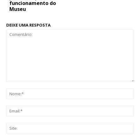
funcionamento do
Museu
DEIXE UMA RESPOSTA
Comentário:
No
Ema
Sit