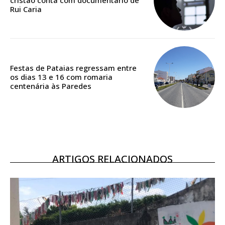
cristão conta com documentário de
Rui Caria
Acesso ao conteúdo online
Acesso aos conteúdos Exclusivos para
assinantes
Ofertas para assinatura anual
Festas de Pataias regressam entre
Escolha o plano
os dias 13 e 16 com romaria
centenária às Paredes
ARTIGOS RELACIONADOS