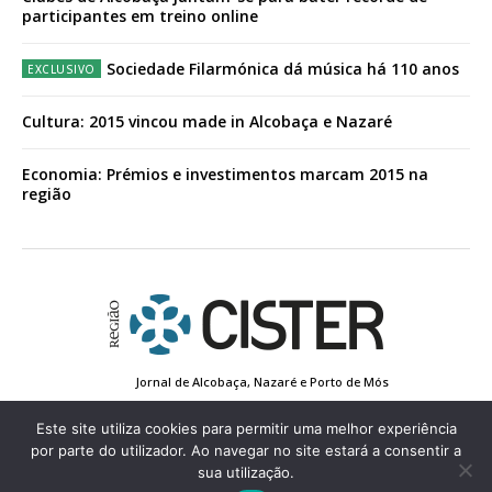
participantes em treino online
Sociedade Filarmónica dá música há 110 anos
Cultura: 2015 vincou made in Alcobaça e Nazaré
Economia: Prémios e investimentos marcam 2015 na
região
Jornal de Alcobaça, Nazaré e Porto de Mós
Estatuto Editorial
Contactos
Política de Privacidade
Conta de Registo
Edição Impressa
Este site utiliza cookies para permitir uma melhor experiência
por parte do utilizador. Ao navegar no site estará a consentir a
sua utilização.
© 2022 Região de Cister - Todos os direitos reservados.