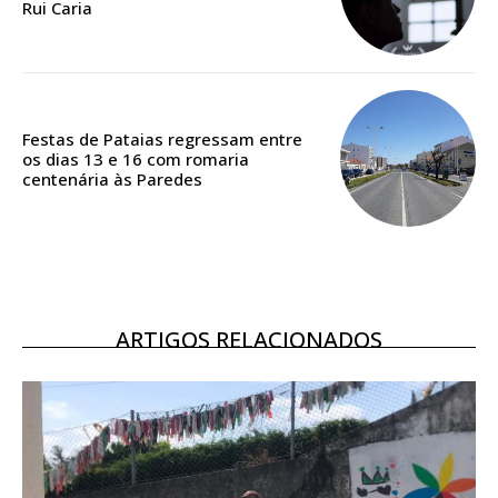
Rui Caria
Acesso ao conteúdo online
Acesso aos conteúdos Exclusivos para
assinantes
Ofertas para assinatura anual
Festas de Pataias regressam entre
os dias 13 e 16 com romaria
Escolha o plano
centenária às Paredes
ASSINATURA
DIGITAL ANUAL
ARTIGOS RELACIONADOS
16
€
12 meses