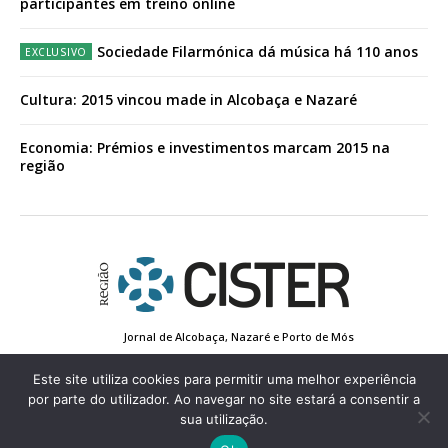
participantes em treino online
Sociedade Filarmónica dá música há 110 anos
Cultura: 2015 vincou made in Alcobaça e Nazaré
Economia: Prémios e investimentos marcam 2015 na
região
Jornal de Alcobaça, Nazaré e Porto de Mós
Estatuto Editorial
Contactos
Política de Privacidade
Conta de Registo
Edição Impressa
Este site utiliza cookies para permitir uma melhor experiência
por parte do utilizador. Ao navegar no site estará a consentir a
sua utilização.
© 2022 Região de Cister - Todos os direitos reservados.