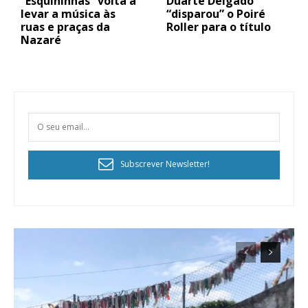
“Esquininhas” volta a
Duarte Delgado
levar a música às
“disparou” o Poiré
ruas e praças da
Roller para o título
Nazaré
Subscrever Newsletter!