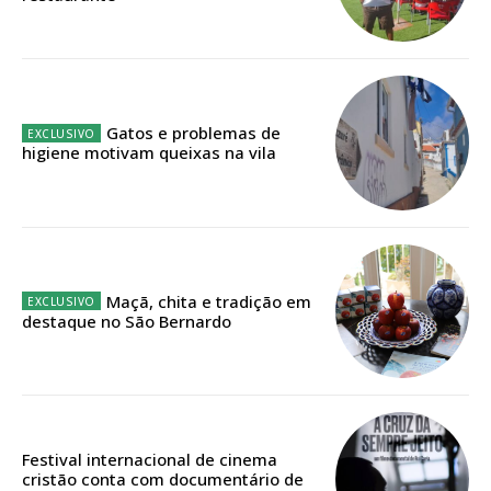
Faça-se assinante do Região de Cister e ajude-nos a manter este serviço
público!
Sendo assinante terá acesso a todos os conteúdos exclusivos e versões
digitais.
Escolha o plano de assinatura desejado:
Gatos e problemas de
higiene motivam queixas na vila
ASSINATURA
IMPRESSA
32
€
Maçã, chita e tradição em
destaque no São Bernardo
12 meses
Festival internacional de cinema
Edição em papel entregue à Quinta-feira em sua
cristão conta com documentário de
casa