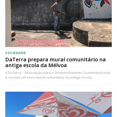
Acesso ao conteúdo online
Acesso aos conteúdos Exclusivos para
assinantes
Ofertas para assinatura anual
Escolha o plano
SOCIEDADE
DaTerra prepara mural comunitário na
antiga escola da Mélvoa
A DaTerra – Associação para o Desenvolvimento Sustentável está
a concluir um novo mural comunitário na antiga escola...