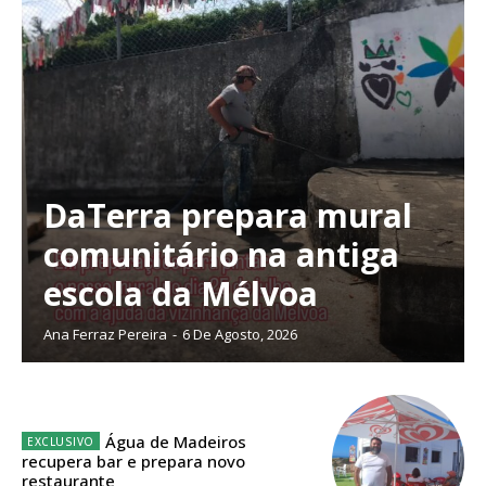
DaTerra prepara mural
comunitário na antiga
escola da Mélvoa
Ana Ferraz Pereira
-
6 De Agosto, 2026
Planos de Assinatura
Água de Madeiros
recupera bar e prepara novo
restaurante