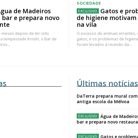
SOCIEDADE
gua de Madeiros
Gatos e pro
 bar e prepara novo
de higiene motivam
nte
na vila
 meses depois de ter sido
O excesso de animais errantes,
a tempestade Kristin, o Bar de
gatos, e os problemas de higien
ros...
foram levados à reunião da...
as
Últimas notícias
DaTerra prepara mural com
antiga escola da Mélvoa
Água de Madeiro
bar e prepara novo restaur
Gatos e problema