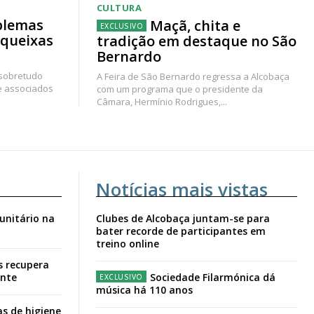
CULTURA
blemas
Maçã, chita e
 queixas
tradição em destaque no São
Bernardo
 sobretudo
A Feira de São Bernardo regressa a Alcobaça
e associados
com um programa que o presidente da
Câmara, Hermínio Rodrigues,...
Notícias mais vistas
unitário na
Clubes de Alcobaça juntam-se para
bater recorde de participantes em
treino online
s recupera
ante
Sociedade Filarmónica dá
música há 110 anos
s de higiene