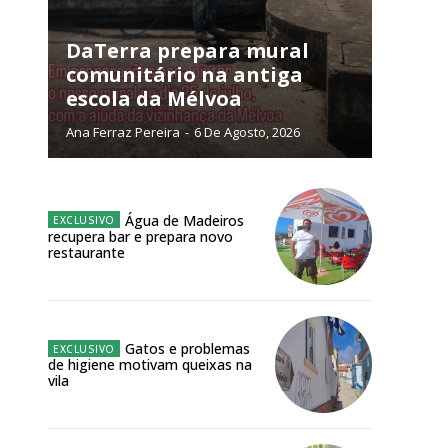
DaTerra prepara mural
comunitário na antiga
escola da Mélvoa
NATURA
L ANUAL
Ana Ferraz Pereira
-
6 De Agosto, 2026
6
€
Água de Madeiros
meses
recupera bar e prepara novo
restaurante
o online
os Exclusivos para
Gatos e problemas
atura anual
de higiene motivam queixas na
vila
 o plano