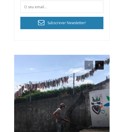
Subscrever Newsletter!
ra
público!