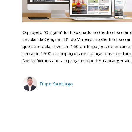
O projeto “Origami” foi trabalhado no Centro Escolar 
ASSIN
IMPR
Escolar da Cela, na EB1 do Vimeiro, no Centro Escola
que sete delas tiveram 160 participações de encarre
3
cerca de 1600 participações de crianças das seis turm
Nos próximos anos, o programa poderá abranger ainda
12 m
Filipe Santiago
Edição em papel ent
em sua casa
Acesso ao conteúdo
Acesso aos conteúd
assinantes
Ofertas para assina