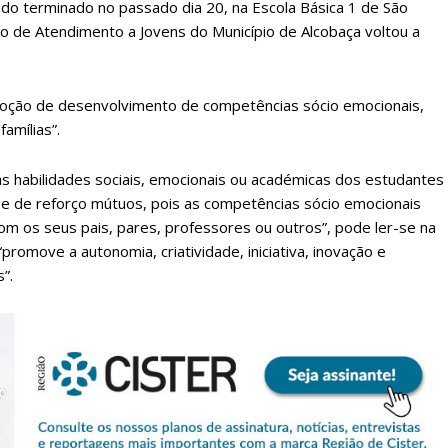
ndo terminado no passado dia 20, na Escola Básica 1 de São
ro de Atendimento a Jovens do Município de Alcobaça voltou a
oção de desenvolvimento de competências sócio emocionais,
amílias”.
 habilidades sociais, emocionais ou académicas dos estudantes
 e de reforço mútuos, pois as competências sócio emocionais
m os seus pais, pares, professores ou outros”, pode ler-se na
“promove a autonomia, criatividade, iniciativa, inovação e
”.
lanos de Assinatu
 assinante do Região de Cister e ajude-nos a manter este serviço 
Sendo assinante terá acesso a todos os conteúdos exclusivos e versões digitais.