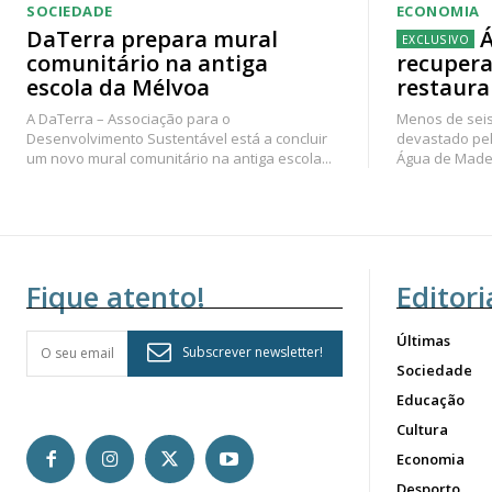
SOCIEDADE
ECONOMIA
DaTerra prepara mural
Á
comunitário na antiga
recupera
escola da Mélvoa
restaura
A DaTerra – Associação para o
Menos de seis
Desenvolvimento Sustentável está a concluir
devastado pel
um novo mural comunitário na antiga escola...
Água de Madei
Fique atento!
Editori
Últimas
Subscrever newsletter!
Sociedade
Educação
Cultura
Economia
Desporto