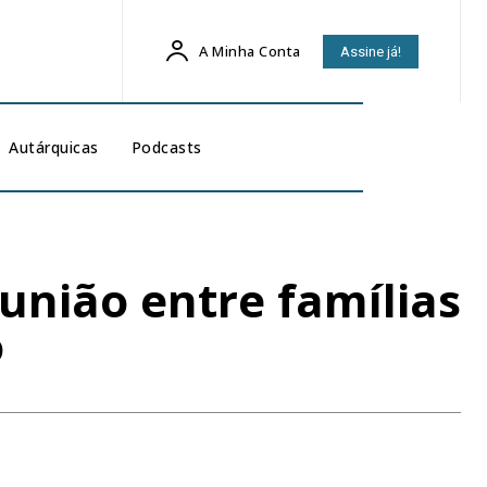
A Minha Conta
Assine já!
Autárquicas
Podcasts
união entre famílias
o