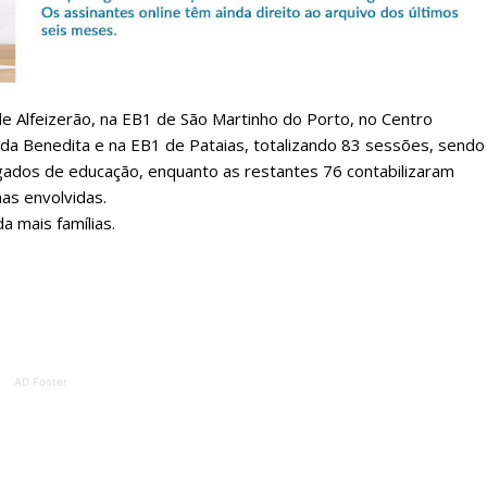
Escolha o plano de assinatura desejado:
de Alfeizerão, na EB1 de São Martinho do Porto, no Centro
ATURA
ASSI
ESSA
DIGITA
r da Benedita e na EB1 de Pataias, totalizando 83 sessões, sendo
gados de educação, enquanto as restantes 76 contabilizaram
2
€
1
as envolvidas.
 mais famílias.
eses
12 
regue à Quinta-feira
Acesso ao conteúd
Acesso aos conteúd
 online
assinantes
AD Footer
os Exclusivos para
Ofertas para assin
tura anual
Escolha