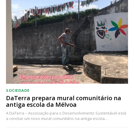
SOCIEDADE
DaTerra prepara mural comunitário na
antiga escola da Mélvoa
A DaTerra – Associação para o Desenvolvimento Sustentável está
a concluir um novo mural comunitário na antiga escola...