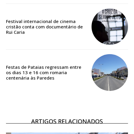
Festival internacional de cinema
ASSINATURA
cristão conta com documentário de
Rui Caria
DIGITAL ANUAL
16
€
12 meses
Festas de Pataias regressam entre
os dias 13 e 16 com romaria
centenária às Paredes
Acesso ao conteúdo online
Acesso aos conteúdos Exclusivos para
assinantes
Ofertas para assinatura anual
ARTIGOS RELACIONADOS
Escolha o plano