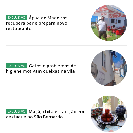
ASSINATURA
Água de Madeiros
IMPRESSA
recupera bar e prepara novo
32
€
restaurante
12 meses
Gatos e problemas de
higiene motivam queixas na vila
Edição em papel entregue à Quinta-feira em sua
casa
Acesso ao conteúdo online
Acesso aos conteúdos Exclusivos para
assinantes
Ofertas para assinatura anual
Maçã, chita e tradição em
destaque no São Bernardo
Escolha o plano