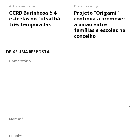
Artigo anterior
Próximo artigo
CCRD Burinhosa é 4
Projeto “Origami”
estrelas no futsal há
continua a promover
três temporadas
a união entre
famílias e escolas no
concelho
DEIXE UMA RESPOSTA
Comentário:
No
Ema