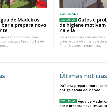
SOCIEDADE
gua de Madeiros
Gatos e pro
 bar e prepara novo
de higiene motivam
nte
na vila
 meses depois de ter sido
O excesso de animais errantes,
a tempestade Kristin, o Bar de
gatos, e os problemas de higien
ros...
foram levados à reunião da...
as
Últimas notícias
DaTerra prepara mural com
antiga escola da Mélvoa
Água de Madeiro
bar e prepara novo restaur