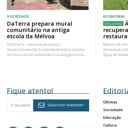
SOCIEDADE
ECONOMIA
DaTerra prepara mural
Á
comunitário na antiga
recupera
escola da Mélvoa
restaura
A DaTerra – Associação para o
Menos de seis
Desenvolvimento Sustentável está a concluir
devastado pel
um novo mural comunitário na antiga escola...
Água de Madei
Fique atento!
Editori
Últimas
Subscrever newsletter!
Sociedade
Educação
Cultura