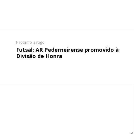
 o plano
Próximo artigo
Futsal: AR Pederneirense promovido à
Divisão de Honra