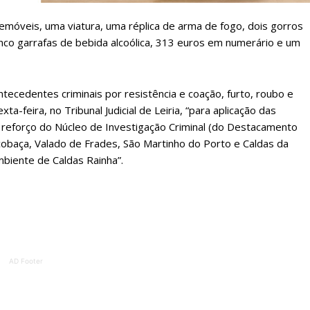
Sendo assinante terá acesso a todos os conteúdos exclusivos e versões digitais.
emóveis, uma viatura, uma réplica de arma de fogo, dois gorros
Escolha o plano de assinatura desejado:
nco garrafas de bebida alcoólica, 313 euros em numerário e um
ATURA
ASSI
tecedentes criminais por resistência e coação, furto, roubo e
ESSA
DIGITA
a-feira, no Tribunal Judicial de Leiria, “para aplicação das
 reforço do Núcleo de Investigação Criminal (do Destacamento
2
€
1
Alcobaça, Valado de Frades, São Martinho do Porto e Caldas da
biente de Caldas Rainha”.
eses
12 
regue à Quinta-feira
Acesso ao conteúd
Acesso aos conteúd
 online
assinantes
AD Footer
os Exclusivos para
Ofertas para assin
tura anual
Escolha