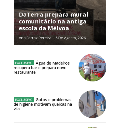
DaTerra prepara mural
comunitário na antiga
escola da Mélvoa
Ana Ferraz Pereira
-
6 De Agosto, 2026
NATURA
L ANUAL
6
€
Água de Madeiros
recupera bar e prepara novo
restaurante
meses
o online
os Exclusivos para
Gatos e problemas
de higiene motivam queixas na
vila
atura anual
 o plano