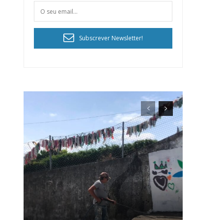
Subscrever Newsletter!
ra
público!