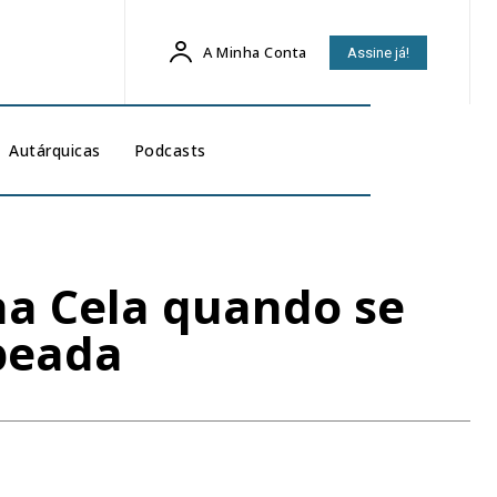
A Minha Conta
Assine já!
Autárquicas
Podcasts
na Cela quando se
peada