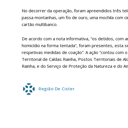
No decorrer da operação, foram apreendidos três tel
passa montanhas, um fio de ouro, uma mochila com ci
cartão multibanco.
ASSIN
De acordo com a nota informativa, “os detidos, com an
IMPR
homicídio na forma tentada”, foram presentes, esta sext
respetivas medidas de coação”. A ação “contou com o
3
Territorial de Caldas Rainha, Postos Territoriais de 
Rainha, e do Serviço de Proteção da Natureza e do Am
12 m
Edição em papel ent
Região De Cister
em sua casa
Acesso ao conteúdo
Acesso aos conteúd
assinantes
Ofertas para assina