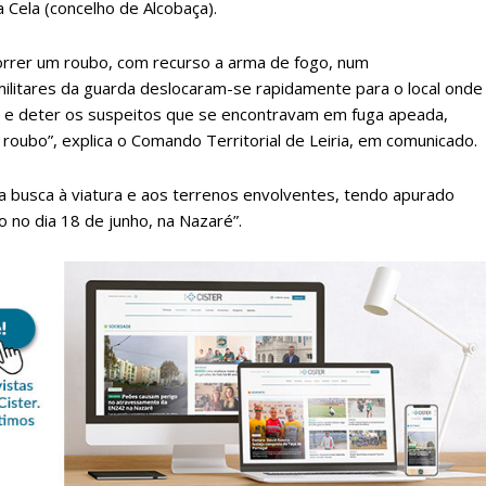
a Cela (concelho de Alcobaça).
orrer um roubo, com recurso a arma de fogo, num
 militares da guarda deslocaram-se rapidamente para o local onde
izar e deter os suspeitos que se encontravam em fuga apeada,
roubo”, explica o Comando Territorial de Leiria, em comunicado.
a busca à viatura e aos terrenos envolventes, tendo apurado
o no dia 18 de junho, na Nazaré”.
lanos de Assinatu
 assinante do Região de Cister e ajude-nos a manter este serviço 