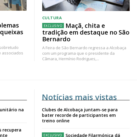
CULTURA
blemas
Maçã, chita e
 queixas
tradição em destaque no São
Bernardo
 sobretudo
A Feira de São Bernardo regressa a Alcobaça
e associados
com um programa que o presidente da
Câmara, Hermínio Rodrigues,...
Notícias mais vistas
unitário na
Clubes de Alcobaça juntam-se para
bater recorde de participantes em
treino online
s recupera
ante
Sociedade Filarmónica dá