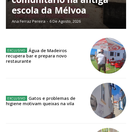
escola da Mélvoa
Ana Ferraz Pereira
-
6 De Agosto, 2026
Edição em papel entregue à Quinta-feira em sua
casa
Acesso ao conteúdo online
Acesso aos conteúdos Exclusivos para
Água de Madeiros
assinantes
recupera bar e prepara novo
Ofertas para assinatura anual
restaurante
Escolha o plano
Gatos e problemas de
higiene motivam queixas na vila
ASSINATURA
DIGITAL ANUAL
16
€