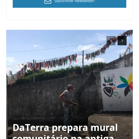
Subscrever Newsletter!
Planos de Assinatura
Faça-se assinante do Região de Cister e ajude-nos a manter este serviço
público!
Sendo assinante terá acesso a todos os conteúdos exclusivos e versões
digitais.
Escolha o plano de assinatura desejado:
ASSINATURA
IMPRESSA
32
€
DaTerra prepara mural
comunitário na antiga
12 meses