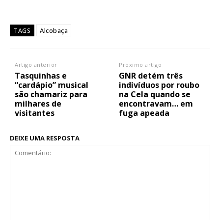
Alcobaça
TAGS
Artigo anterior
Próximo artigo
Tasquinhas e
GNR detém três
“cardápio” musical
indivíduos por roubo
são chamariz para
na Cela quando se
milhares de
encontravam… em
visitantes
fuga apeada
DEIXE UMA RESPOSTA