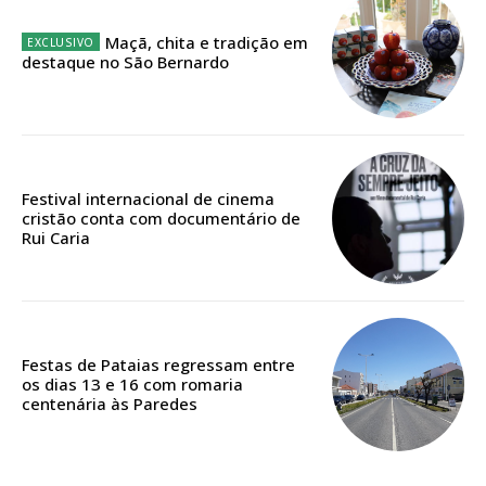
12 meses
Maçã, chita e tradição em
destaque no São Bernardo
Acesso ao conteúdo online
Acesso aos conteúdos Exclusivos para
assinantes
Festival internacional de cinema
Ofertas para assinatura anual
cristão conta com documentário de
Rui Caria
Escolha o plano
Festas de Pataias regressam entre
os dias 13 e 16 com romaria
centenária às Paredes