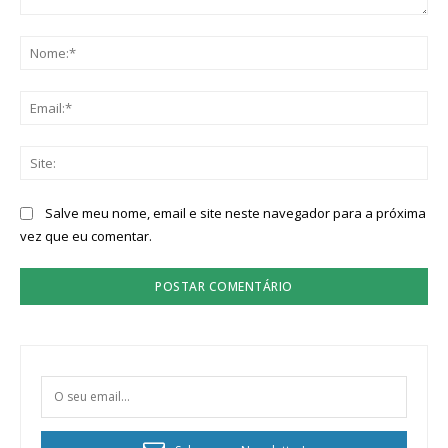
Comentário:
No
Ema
Sit
Salve meu nome, email e site neste navegador para a próxima
vez que eu comentar.