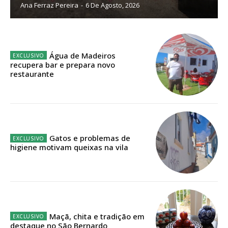
Ana Ferraz Pereira
-
6 De Agosto, 2026
ASSINATURA
IMPRESSA
Água de Madeiros
32
€
recupera bar e prepara novo
restaurante
12 meses
Gatos e problemas de
Edição em papel entregue à Quinta-feira em sua
higiene motivam queixas na vila
casa
Acesso ao conteúdo online
Acesso aos conteúdos Exclusivos para
assinantes
Ofertas para assinatura anual
Maçã, chita e tradição em
destaque no São Bernardo
Escolha o plano