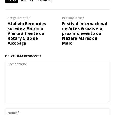
escolas
Pataias
TAGS
Artigo anterior
Próximo artigo
Atalívio Bernardes
Festival Internacional
sucede a António
de Artes Visuais é o
Vieira à frente do
próximo evento do
Rotary Club de
Nazaré Marés de
Alcobaça
Maio
DEIXE UMA RESPOSTA
Comentário:
No