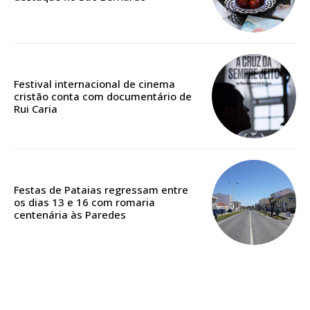
ASSINATURA
Festival internacional de cinema
DIGITAL ANUAL
cristão conta com documentário de
Rui Caria
16
€
12 meses
Festas de Pataias regressam entre
os dias 13 e 16 com romaria
centenária às Paredes
Acesso ao conteúdo online
Acesso aos conteúdos Exclusivos para
assinantes
Ofertas para assinatura anual
Escolha o plano