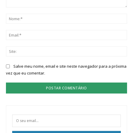
Comentário:
No
Ema
Sit
Salve meu nome, email e site neste navegador para a próxima
vez que eu comentar.