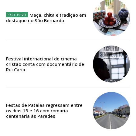
Escolha o plano
Maçã, chita e tradição em
destaque no São Bernardo
ASSINATURA
DIGITAL ANUAL
Festival internacional de cinema
16
€
cristão conta com documentário de
Rui Caria
12 meses
Festas de Pataias regressam entre
Acesso ao conteúdo online
os dias 13 e 16 com romaria
Acesso aos conteúdos Exclusivos para
centenária às Paredes
assinantes
Ofertas para assinatura anual