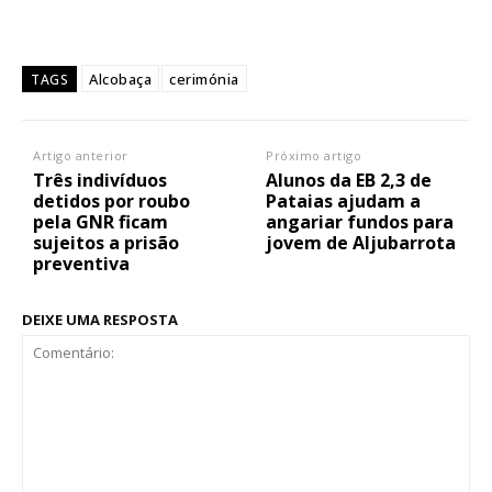
Alcobaça
cerimónia
TAGS
Artigo anterior
Próximo artigo
Três indivíduos
Alunos da EB 2,3 de
detidos por roubo
Pataias ajudam a
pela GNR ficam
angariar fundos para
sujeitos a prisão
jovem de Aljubarrota
preventiva
DEIXE UMA RESPOSTA