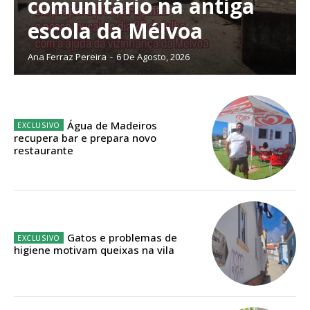
comunitário na antiga
escola da Mélvoa
Ana Ferraz Pereira
-
6 De Agosto, 2026
ASSINATURA
IMPRESSA
32
€
Água de Madeiros
recupera bar e prepara novo
restaurante
12 meses
Edição em papel entregue à Quinta-feira em sua
casa
Gatos e problemas de
Acesso ao conteúdo online
higiene motivam queixas na vila
Acesso aos conteúdos Exclusivos para
assinantes
Ofertas para assinatura anual