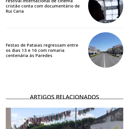
Festival internacional de cinema
casa
cristão conta com documentário de
Acesso ao conteúdo online
Rui Caria
Acesso aos conteúdos Exclusivos para
assinantes
Ofertas para assinatura anual
Festas de Pataias regressam entre
Escolha o plano
os dias 13 e 16 com romaria
centenária às Paredes
ASSINATURA
DIGITAL ANUAL
16
€
ARTIGOS RELACIONADOS
12 meses