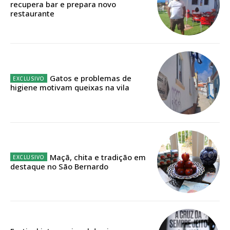
recupera bar e prepara novo
restaurante
Faça-se assinante do Região de Cister e ajude-nos a manter este serviço
público!
Sendo assinante terá acesso a todos os conteúdos exclusivos e versões
digitais.
Escolha o plano de assinatura desejado:
Gatos e problemas de
higiene motivam queixas na vila
ASSINATURA
IMPRESSA
32
€
Maçã, chita e tradição em
destaque no São Bernardo
12 meses
Edição em papel entregue à Quinta-feira em sua