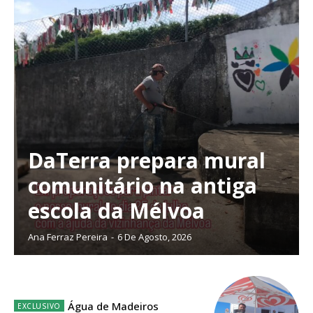
DaTerra prepara mural
comunitário na antiga
escola da Mélvoa
Ana Ferraz Pereira
-
6 De Agosto, 2026
Planos de Assinatura
Água de Madeiros