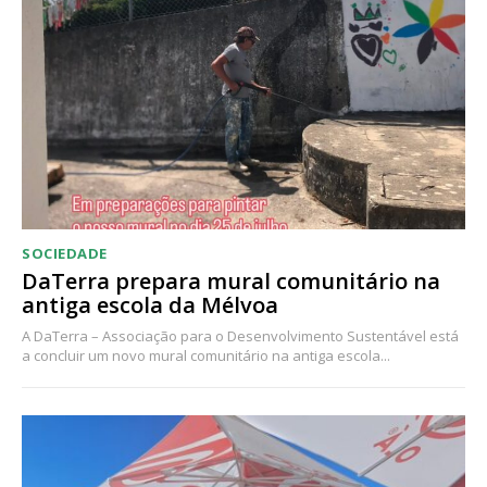
Acesso ao conteúdo online
Acesso aos conteúdos Exclusivos para
assinantes
Ofertas para assinatura anual
Escolha o plano
SOCIEDADE
DaTerra prepara mural comunitário na
antiga escola da Mélvoa
A DaTerra – Associação para o Desenvolvimento Sustentável está
a concluir um novo mural comunitário na antiga escola...