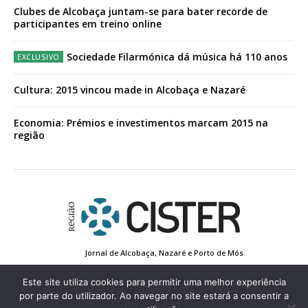
Clubes de Alcobaça juntam-se para bater recorde de
participantes em treino online
Sociedade Filarmónica dá música há 110 anos
Cultura: 2015 vincou made in Alcobaça e Nazaré
Economia: Prémios e investimentos marcam 2015 na
região
Jornal de Alcobaça, Nazaré e Porto de Mós
Estatuto Editorial
Contactos
Política de Privacidade
Conta de Registo
Edição Impressa
Este site utiliza cookies para permitir uma melhor experiência
por parte do utilizador. Ao navegar no site estará a consentir a