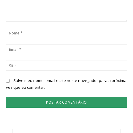
Comentário:
No
Ema
Sit
Salve meu nome, email e site neste navegador para a próxima
vez que eu comentar.