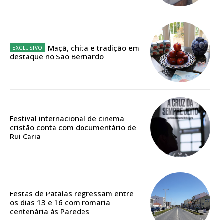
Ofertas para assinatura anual
Escolha o plano
Maçã, chita e tradição em
destaque no São Bernardo
ASSINATURA
DIGITAL ANUAL
16
€
Festival internacional de cinema
cristão conta com documentário de
Rui Caria
12 meses
Acesso ao conteúdo online
Festas de Pataias regressam entre
Acesso aos conteúdos Exclusivos para
os dias 13 e 16 com romaria
assinantes
centenária às Paredes
Ofertas para assinatura anual