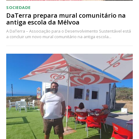
SOCIEDADE
DaTerra prepara mural comunitário na
antiga escola da Mélvoa
A DaTerra – Associação para o Desenvolvimento Sustentável está
a concluir um novo mural comunitário na antiga escola...