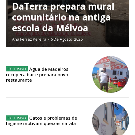
DaTerra prepara mural
Escolha o plano de assinatura desejado:
comunitário na antiga
escola da Mélvoa
ASSINATURA
Ana Ferraz Pereira
-
6 De Agosto, 2026
IMPRESSA
32
€
Água de Madeiros
12 meses
recupera bar e prepara novo
restaurante
Edição em papel entregue à Quinta-feira em sua
casa
Acesso ao conteúdo online
Gatos e problemas de
Acesso aos conteúdos Exclusivos para
higiene motivam queixas na vila
assinantes