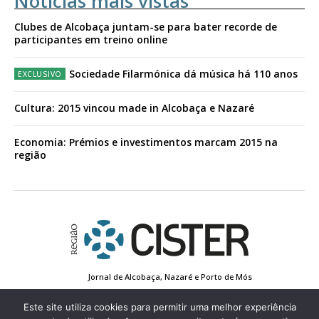
Notícias mais vistas
Clubes de Alcobaça juntam-se para bater recorde de
participantes em treino online
Sociedade Filarmónica dá música há 110 anos
Cultura: 2015 vincou made in Alcobaça e Nazaré
Economia: Prémios e investimentos marcam 2015 na
região
Jornal de Alcobaça, Nazaré e Porto de Mós
Estatuto Editorial
Contactos
Política de Privacidade
Conta de Registo
Edição Impressa
Este site utiliza cookies para permitir uma melhor experiência