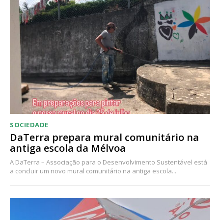
SOCIEDADE
DaTerra prepara mural comunitário na
antiga escola da Mélvoa
A DaTerra – Associação para o Desenvolvimento Sustentável está
a concluir um novo mural comunitário na antiga escola...