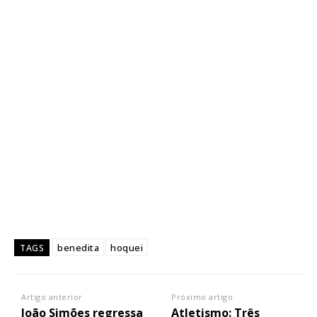
benedita
hoquei
TAGS
Artigo anterior
Próximo artigo
João Simões regressa
Atletismo: Três