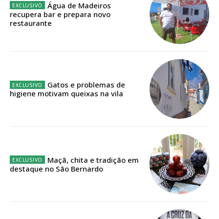
Água de Madeiros
ASSINATURA
recupera bar e prepara novo
IMPRESSA
restaurante
32
€
12 meses
Gatos e problemas de
higiene motivam queixas na vila
Edição em papel entregue à Quinta-feira em sua
casa
Acesso ao conteúdo online
Acesso aos conteúdos Exclusivos para
assinantes
Maçã, chita e tradição em
destaque no São Bernardo
Ofertas para assinatura anual
Escolha o plano