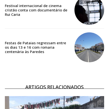
Festival internacional de cinema
cristão conta com documentário de
Rui Caria
ASSINATURA
DIGITAL ANUAL
16
€
Festas de Pataias regressam entre
12 meses
os dias 13 e 16 com romaria
centenária às Paredes
Acesso ao conteúdo online
Acesso aos conteúdos Exclusivos para
assinantes
Ofertas para assinatura anual
ARTIGOS RELACIONADOS
Escolha o plano