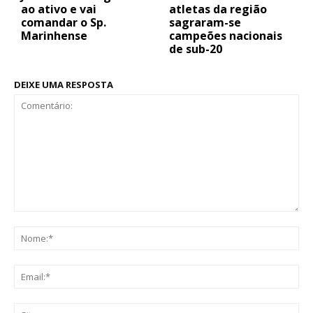
ao ativo e vai
atletas da região
comandar o Sp.
sagraram-se
Marinhense
campeões nacionais
de sub-20
DEIXE UMA RESPOSTA
Comentário:
No
Ema
Sit