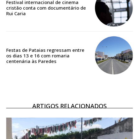
Festival internacional de cinema
casa
cristão conta com documentário de
Acesso ao conteúdo online
Rui Caria
Acesso aos conteúdos Exclusivos para
assinantes
Ofertas para assinatura anual
Festas de Pataias regressam entre
Escolha o plano
os dias 13 e 16 com romaria
centenária às Paredes
ASSINATURA
DIGITAL ANUAL
16
€
ARTIGOS RELACIONADOS
12 meses