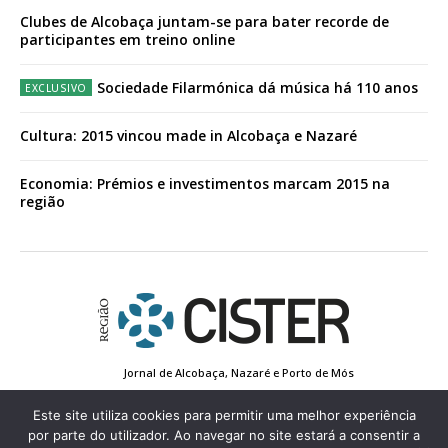
Clubes de Alcobaça juntam-se para bater recorde de
participantes em treino online
Sociedade Filarmónica dá música há 110 anos
Cultura: 2015 vincou made in Alcobaça e Nazaré
Economia: Prémios e investimentos marcam 2015 na
região
Jornal de Alcobaça, Nazaré e Porto de Mós
Estatuto Editorial
Contactos
Política de Privacidade
Conta de Registo
Edição Impressa
Este site utiliza cookies para permitir uma melhor experiência
por parte do utilizador. Ao navegar no site estará a consentir a