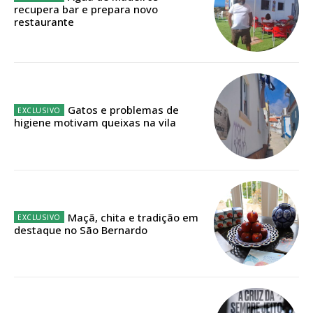
recupera bar e prepara novo
Faça-se assinante do Região de Cister e ajude-nos a manter este serviço
restaurante
público!
Sendo assinante terá acesso a todos os conteúdos exclusivos e versões
digitais.
Escolha o plano de assinatura desejado:
Gatos e problemas de
higiene motivam queixas na vila
ASSINATURA
IMPRESSA
32
€
Maçã, chita e tradição em
destaque no São Bernardo
12 meses
Edição em papel entregue à Quinta-feira em sua