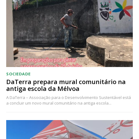
Acesso ao conteúdo online
Acesso aos conteúdos Exclusivos para
assinantes
Ofertas para assinatura anual
Escolha o plano
SOCIEDADE
DaTerra prepara mural comunitário na
antiga escola da Mélvoa
A DaTerra – Associação para o Desenvolvimento Sustentável está
a concluir um novo mural comunitário na antiga escola...