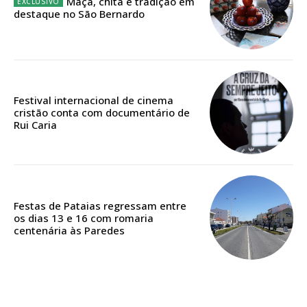
Maçã, chita e tradição em
destaque no São Bernardo
Edição em papel entregue à Quinta-feira em sua
casa
Acesso ao conteúdo online
Acesso aos conteúdos Exclusivos para
Festival internacional de cinema
assinantes
cristão conta com documentário de
Rui Caria
Ofertas para assinatura anual
Escolha o plano
Festas de Pataias regressam entre
os dias 13 e 16 com romaria
centenária às Paredes
ASSINATURA
DIGITAL ANUAL
16
€