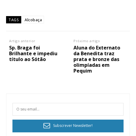
Alcobaça
TAGS
Artigo anterior
Próximo artigo
Sp. Braga foi
Aluna do Externato
Brilhante e impediu
da Benedita traz
título ao Sótão
prata e bronze das
olimpíadas em
Pequim
Subscrever Newsletter!