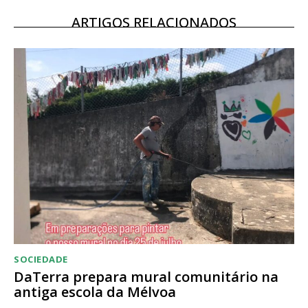
12 meses
ARTIGOS RELACIONADOS
Acesso ao conteúdo online
Acesso aos conteúdos Exclusivos para
assinantes
Ofertas para assinatura anual
Escolha o plano
SOCIEDADE
DaTerra prepara mural comunitário na
antiga escola da Mélvoa