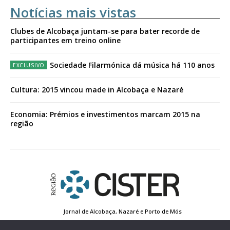
Notícias mais vistas
Clubes de Alcobaça juntam-se para bater recorde de
participantes em treino online
Sociedade Filarmónica dá música há 110 anos
Cultura: 2015 vincou made in Alcobaça e Nazaré
Economia: Prémios e investimentos marcam 2015 na
região
Jornal de Alcobaça, Nazaré e Porto de Mós
Estatuto Editorial
Contactos
Política de Privacidade
Conta de Registo
Edição Impressa