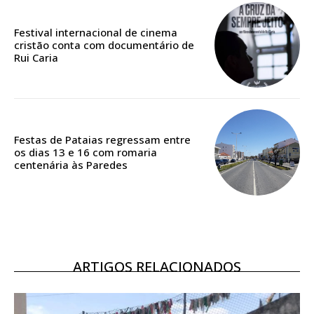
Festival internacional de cinema
Acesso ao conteúdo online
cristão conta com documentário de
Acesso aos conteúdos Exclusivos para
Rui Caria
assinantes
Ofertas para assinatura anual
Escolha o plano
Festas de Pataias regressam entre
os dias 13 e 16 com romaria
centenária às Paredes
ARTIGOS RELACIONADOS