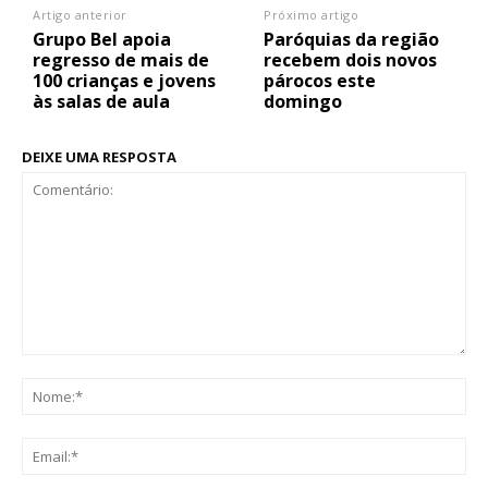
Artigo anterior
Próximo artigo
Grupo Bel apoia
Paróquias da região
regresso de mais de
recebem dois novos
100 crianças e jovens
párocos este
às salas de aula
domingo
DEIXE UMA RESPOSTA
Comentário:
No
Ema