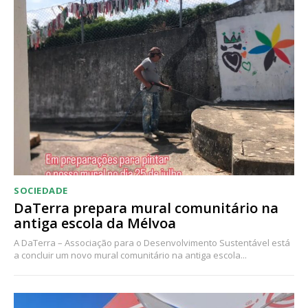
SOCIEDADE
DaTerra prepara mural comunitário na
antiga escola da Mélvoa
A DaTerra – Associação para o Desenvolvimento Sustentável está
a concluir um novo mural comunitário na antiga escola...