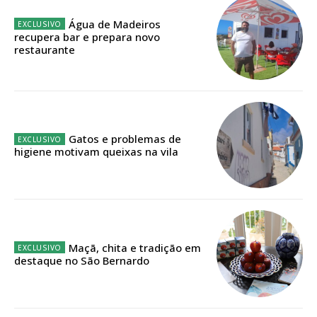
Edição em papel entregue à Quinta-feira em sua
casa
Água de Madeiros
recupera bar e prepara novo
Acesso ao conteúdo online
restaurante
Acesso aos conteúdos Exclusivos para
assinantes
Ofertas para assinatura anual
Escolha o plano
Gatos e problemas de
higiene motivam queixas na vila
ASSINATURA
DIGITAL ANUAL
16
€
Maçã, chita e tradição em
destaque no São Bernardo
12 meses