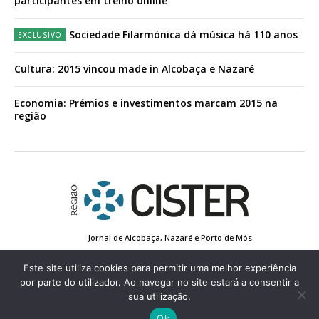
participantes em treino online
Sociedade Filarmónica dá música há 110 anos
Cultura: 2015 vincou made in Alcobaça e Nazaré
Economia: Prémios e investimentos marcam 2015 na
região
Jornal de Alcobaça, Nazaré e Porto de Mós
Estatuto Editorial
Contactos
Política de Privacidade
Conta de Registo
Edição Impressa
Este site utiliza cookies para permitir uma melhor experiência
por parte do utilizador. Ao navegar no site estará a consentir a
sua utilização.
© 2022 Região de Cister - Todos os direitos reservados.
Ok