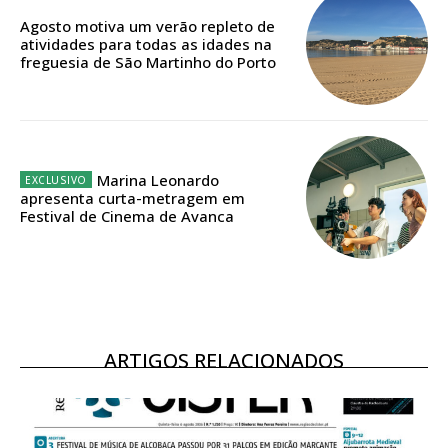
Acesso ao conteúdo online
Agosto motiva um verão repleto de
atividades para todas as idades na
Acesso aos conteúdos Exclusivos para
freguesia de São Martinho do Porto
assinantes
Ofertas para assinatura anual
Escolha o plano
Marina Leonardo
apresenta curta-metragem em
Festival de Cinema de Avanca
ASSINATURA
DIGITAL ANUAL
16
€
ARTIGOS RELACIONADOS
12 meses