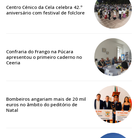
Faça-se assinante do Região de Cister e ajude-nos a manter este serviço
Centro Cénico da Cela celebra 42.º
público!
aniversário com festival de folclore
Sendo assinante terá acesso a todos os conteúdos exclusivos e versões
digitais.
Escolha o plano de assinatura desejado:
Confraria do Frango na Púcara
apresentou o primeiro caderno no
Ceeria
ASSINATURA
IMPRESSA
32
€
Bombeiros angariam mais de 20 mil
12 meses
euros no âmbito do peditório de
Natal
Edição em papel entregue à Quinta-feira em sua
casa