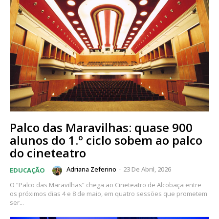
Palco das Maravilhas: quase 900
alunos do 1.º ciclo sobem ao palco
do cineteatro
Adriana Zeferino
-
23 De Abril, 2026
EDUCAÇÃO
O “Palco das Maravilhas” chega ao Cineteatro de Alcobaça entre
os próximos dias 4 e 8 de maio, em quatro sessões que prometem
ser...