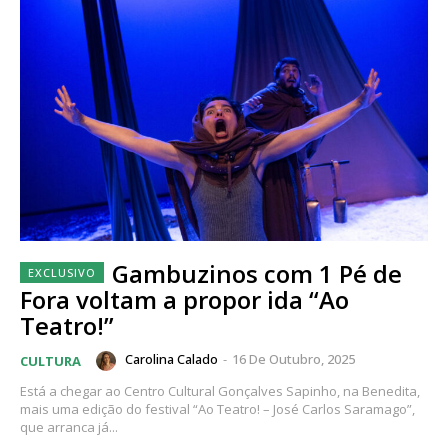
Gambuzinos com 1 Pé de
Fora voltam a propor ida “Ao
Teatro!”
Carolina Calado
-
16 De Outubro, 2025
CULTURA
Está a chegar ao Centro Cultural Gonçalves Sapinho, na Benedita,
mais uma edição do festival “Ao Teatro! – José Carlos Saramago”,
que arranca já...