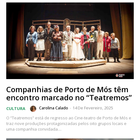
Companhias de Porto de Mós têm
encontro marcado no “Teatremos”
Carolina Calado
-
14 De Fevereiro, 2025
CULTURA
O “Teatremos” está de regresso ao Cine-teatro de Porto de Mós e
traz nove produções protagonizadas pelos oito grupos locais e
uma companhia convidada....