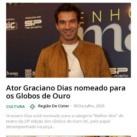
Ator Graciano Dias nomeado para
os Globos de Ouro
Região De Cister
-
30 De Julho, 2025
CULTURA
Graciano Dias está nomeado para a categoria “Melhor Ator” de
teatro da 29ª edição dos Globos de Ouro SIC, pelo papel
desempenhado na peça...