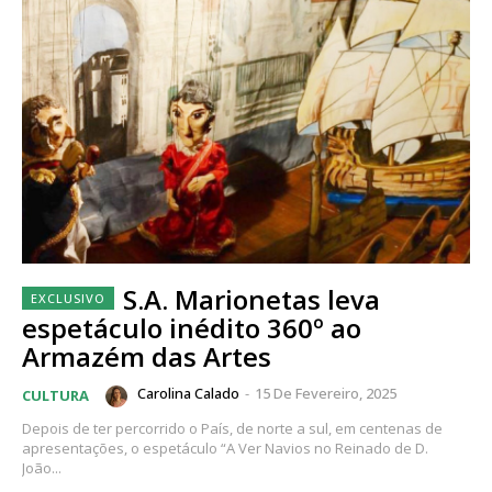
S.A. Marionetas leva
espetáculo inédito 360º ao
Armazém das Artes
Carolina Calado
-
15 De Fevereiro, 2025
CULTURA
Depois de ter percorrido o País, de norte a sul, em centenas de
apresentações, o espetáculo “A Ver Navios no Reinado de D.
João...