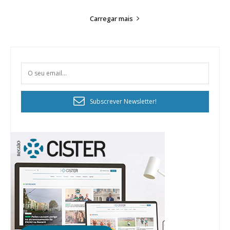
IMPRESSA
Carregar mais
32
€
12 meses
Edição em papel entregue à Quinta-feira em sua
Subscrever Newsletter!
casa
Acesso ao conteúdo online
Acesso aos conteúdos Exclusivos para
assinantes
Ofertas para assinatura anual
Escolha o plano