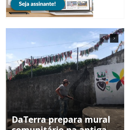
ASSINATURA
DIGITAL ANUAL
16
€
12 meses
Acesso ao conteúdo online
Acesso aos conteúdos Exclusivos para
assinantes
Ofertas para assinatura anual
Escolha o plano
DaTerra prepara mural
comunitário na antiga