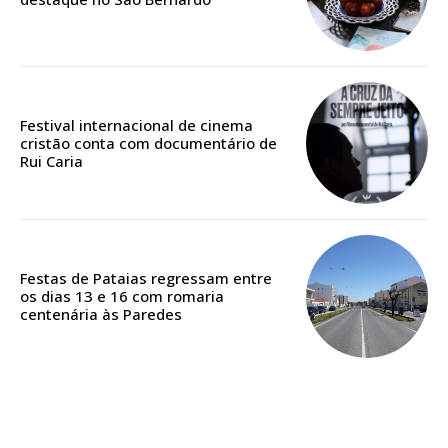
Escolha o plano
ASSINATURA
Festival internacional de cinema
DIGITAL ANUAL
cristão conta com documentário de
Rui Caria
16
€
12 meses
Festas de Pataias regressam entre
os dias 13 e 16 com romaria
centenária às Paredes
Acesso ao conteúdo online
Acesso aos conteúdos Exclusivos para
assinantes
Ofertas para assinatura anual
Escolha o plano