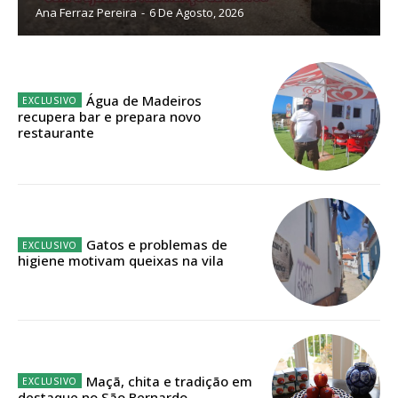
Ana Ferraz Pereira
-
6 De Agosto, 2026
ASSINATURA
IMPRESSA
Água de Madeiros
32
€
recupera bar e prepara novo
restaurante
12 meses
Edição em papel entregue à Quinta-feira em sua
Gatos e problemas de
higiene motivam queixas na vila
casa
Acesso ao conteúdo online
Acesso aos conteúdos Exclusivos para
assinantes
Ofertas para assinatura anual
Maçã, chita e tradição em
destaque no São Bernardo