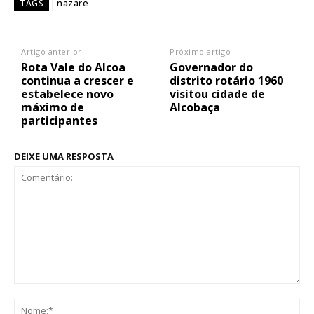
nazare
TAGS
Artigo anterior
Próximo artigo
Rota Vale do Alcoa
Governador do
continua a crescer e
distrito rotário 1960
estabelece novo
visitou cidade de
máximo de
Alcobaça
participantes
DEIXE UMA RESPOSTA
Comentário:
No