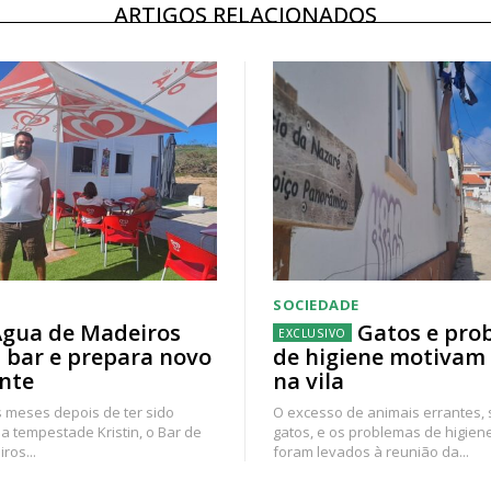
ARTIGOS RELACIONADOS
SOCIEDADE
gua de Madeiros
Gatos e pro
 bar e prepara novo
de higiene motivam
nte
na vila
 meses depois de ter sido
O excesso de animais errantes,
a tempestade Kristin, o Bar de
gatos, e os problemas de higien
ros...
foram levados à reunião da...