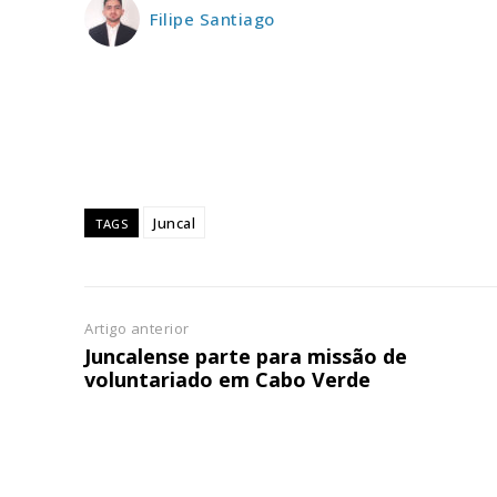
Filipe Santiago
ASSIN
IMPR
3
12 m
Edição em papel ent
Juncal
TAGS
em sua casa
Acesso ao conteúdo
Acesso aos conteúd
assinantes
Artigo anterior
Juncalense parte para missão de
Ofertas para assina
voluntariado em Cabo Verde
Escolha