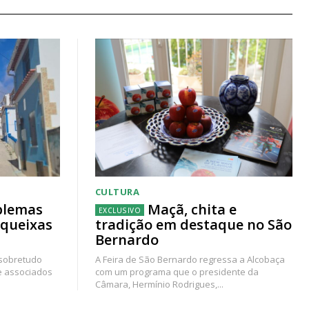
CULTURA
blemas
Maçã, chita e
 queixas
tradição em destaque no São
Bernardo
 sobretudo
A Feira de São Bernardo regressa a Alcobaça
e associados
com um programa que o presidente da
Câmara, Hermínio Rodrigues,...