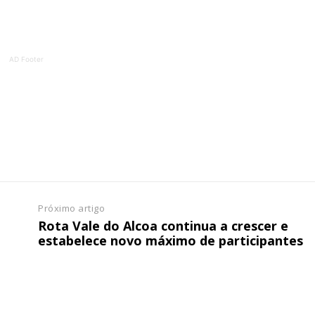
ATURA
ASSI
ESSA
DIGITA
2
€
1
AD Footer
eses
12 
regue à Quinta-feira
Acesso ao conteúd
Acesso aos conteúd
 online
assinantes
os Exclusivos para
Ofertas para assin
Próximo artigo
Rota Vale do Alcoa continua a crescer e
tura anual
Escolha
estabelece novo máximo de participantes
 o plano