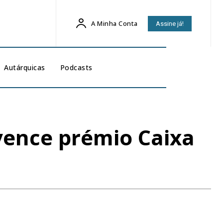
A Minha Conta
Assine já!
Autárquicas
Podcasts
 vence prémio Caixa