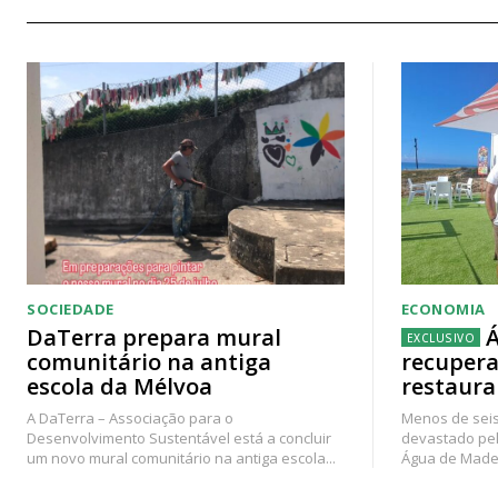
SOCIEDADE
ECONOMIA
DaTerra prepara mural
Á
comunitário na antiga
recupera
escola da Mélvoa
restaura
A DaTerra – Associação para o
Menos de seis
Desenvolvimento Sustentável está a concluir
devastado pel
um novo mural comunitário na antiga escola...
Água de Madei