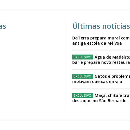
as
Últimas notícias
DaTerra prepara mural com
antiga escola da Mélvoa
Água de Madeiro
bar e prepara novo restaur
Gatos e problema
motivam queixas na vila
Maçã, chita e tr
destaque no São Bernardo