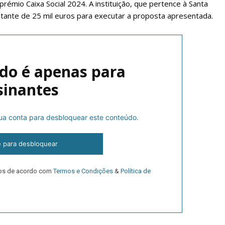
 prémio Caixa Social 2024. A instituição, que pertence à Santa
ntante de 25 mil euros para executar a proposta apresentada.
do é apenas para
sinantes
 sua conta para desbloquear este conteúdo.
lanos de Assinatu
e para desbloquear
 assinante do Região de Cister e ajude-nos a manter este serviço 
dos de acordo com
Termos e Condições
&
Política de
Sendo assinante terá acesso a todos os conteúdos exclusivos e versões digitais.
Escolha o plano de assinatura desejado: