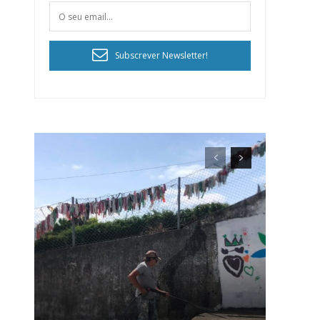
Subscrever Newsletter!
ra
público!