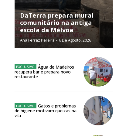
NATURA
L ANUAL
DaTerra prepara mural
comunitário na antiga
6
€
escola da Mélvoa
Ana Ferraz Pereira
-
6 De Agosto, 2026
meses
o online
Água de Madeiros
os Exclusivos para
recupera bar e prepara novo
restaurante
atura anual
 o plano
Gatos e problemas
de higiene motivam queixas na
vila