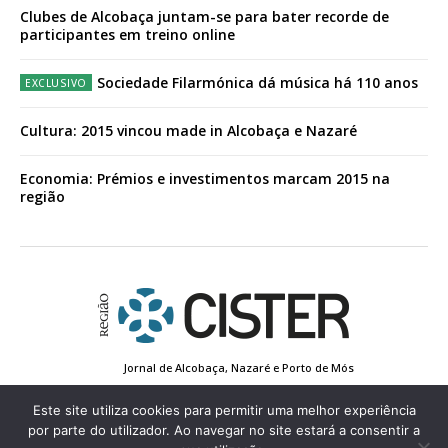
Clubes de Alcobaça juntam-se para bater recorde de
participantes em treino online
Sociedade Filarmónica dá música há 110 anos
Cultura: 2015 vincou made in Alcobaça e Nazaré
Economia: Prémios e investimentos marcam 2015 na
região
Jornal de Alcobaça, Nazaré e Porto de Mós
Estatuto Editorial
Contactos
Política de Privacidade
Conta de Registo
Edição Impressa
Este site utiliza cookies para permitir uma melhor experiência
por parte do utilizador. Ao navegar no site estará a consentir a