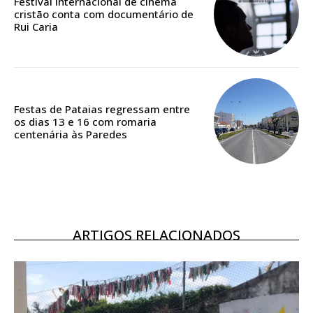
Festival internacional de cinema
casa
cristão conta com documentário de
Acesso ao conteúdo online
Rui Caria
Acesso aos conteúdos Exclusivos para
assinantes
Ofertas para assinatura anual
Festas de Pataias regressam entre
Escolha o plano
os dias 13 e 16 com romaria
centenária às Paredes
ASSINATURA
DIGITAL ANUAL
16
€
ARTIGOS RELACIONADOS
12 meses