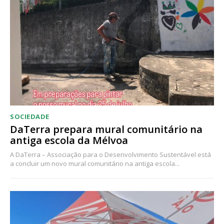
Acesso ao conteúdo online
Acesso aos conteúdos Exclusivos para
assinantes
Ofertas para assinatura anual
Escolha o plano
SOCIEDADE
DaTerra prepara mural comunitário na
antiga escola da Mélvoa
A DaTerra – Associação para o Desenvolvimento Sustentável está
a concluir um novo mural comunitário na antiga escola...