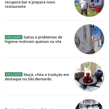
recupera bar e prepara novo
restaurante
Faça-se assinante do Região de Cister e ajude-nos a manter este serviço
público!
Sendo assinante terá acesso a todos os conteúdos exclusivos e versões
digitais.
Escolha o plano de assinatura desejado:
Gatos e problemas de
higiene motivam queixas na vila
ASSINATURA
IMPRESSA
32
€
Maçã, chita e tradição em
destaque no São Bernardo
12 meses
Edição em papel entregue à Quinta-feira em sua