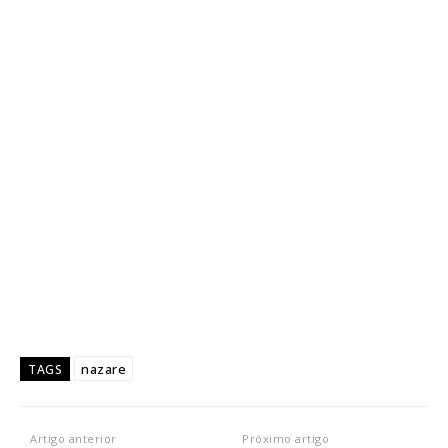
nazare
TAGS
Artigo anterior
Próximo artigo