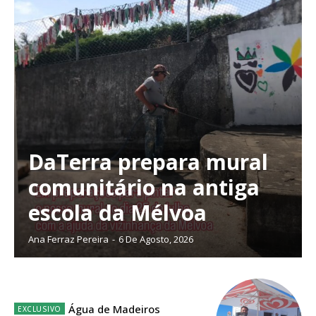
DaTerra prepara mural
comunitário na antiga
escola da Mélvoa
Ana Ferraz Pereira
-
6 De Agosto, 2026
Planos de Assinatura
Água de Madeiros