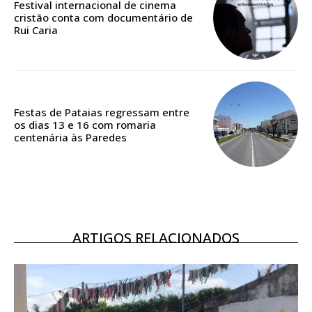
Festival internacional de cinema
casa
cristão conta com documentário de
Acesso ao conteúdo online
Rui Caria
Acesso aos conteúdos Exclusivos para
assinantes
Ofertas para assinatura anual
Festas de Pataias regressam entre
Escolha o plano
os dias 13 e 16 com romaria
centenária às Paredes
ASSINATURA
DIGITAL ANUAL
16
€
ARTIGOS RELACIONADOS
12 meses