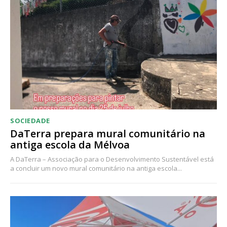
Acesso ao conteúdo online
Acesso aos conteúdos Exclusivos para
assinantes
Ofertas para assinatura anual
Escolha o plano
SOCIEDADE
DaTerra prepara mural comunitário na
antiga escola da Mélvoa
A DaTerra – Associação para o Desenvolvimento Sustentável está
a concluir um novo mural comunitário na antiga escola...