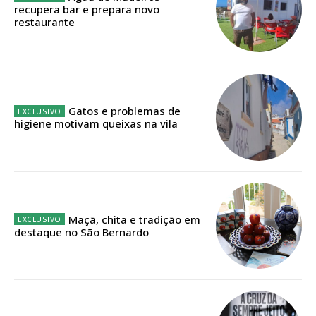
recupera bar e prepara novo
Faça-se assinante do Região de Cister e ajude-nos a manter este serviço
restaurante
público!
Sendo assinante terá acesso a todos os conteúdos exclusivos e versões
digitais.
Escolha o plano de assinatura desejado:
Gatos e problemas de
higiene motivam queixas na vila
ASSINATURA
IMPRESSA
32
€
Maçã, chita e tradição em
destaque no São Bernardo
12 meses
Edição em papel entregue à Quinta-feira em sua