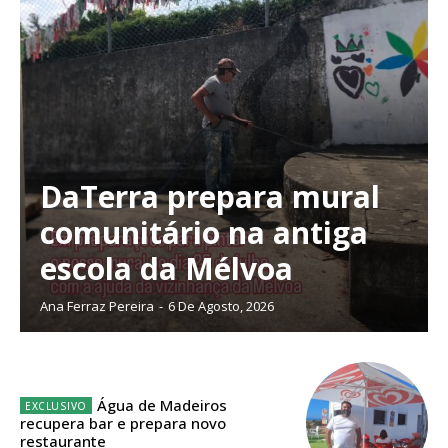
Planos de Assinatura
DaTerra prepara mural
comunitário na antiga
Faça-se assinante do Região de Cister e ajude-nos a manter este serviço
público!
escola da Mélvoa
Sendo assinante terá acesso a todos os conteúdos exclusivos e versões
Ana Ferraz Pereira
-
6 De Agosto, 2026
digitais.
Escolha o plano de assinatura desejado:
Água de Madeiros
recupera bar e prepara novo
ASSINATURA
restaurante