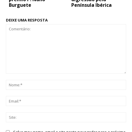
Burguete
Península Ibérica
DEIXE UMA RESPOSTA
Comentário:
No
Ema
Sit
Salve meu nome, email e site neste navegador para a próxima