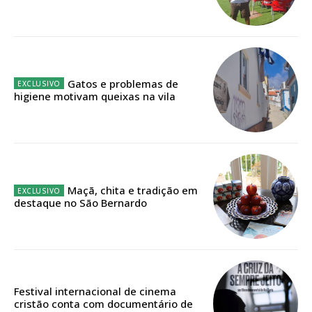
IMPRESSA
32
€
12 meses
Gatos e problemas de
higiene motivam queixas na vila
Edição em papel entregue à Quinta-feira em sua
casa
Acesso ao conteúdo online
Acesso aos conteúdos Exclusivos para
Maçã, chita e tradição em
assinantes
destaque no São Bernardo
Ofertas para assinatura anual
Escolha o plano
Festival internacional de cinema
cristão conta com documentário de