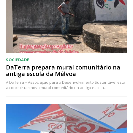
SOCIEDADE
DaTerra prepara mural comunitário na
antiga escola da Mélvoa
A DaTerra – Associação para o Desenvolvimento Sustentável está
a concluir um novo mural comunitário na antiga escola...