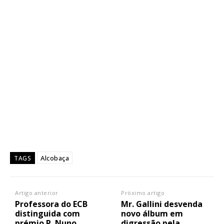
Alcobaça
TAGS
Artigo anterior
Próximo artigo
Professora do ECB
Mr. Gallini desvenda
distinguida com
novo álbum em
prémio P. Nuno
digressão pela