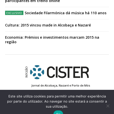
participantes em treino online
Sociedade Filarmónica dá música há 110 anos
Cultura: 2015 vincou made in Alcobaça e Nazaré
Economia: Prémios e investimentos marcam 2015 na
região
Jornal de Alcobaça, Nazaré e Porto de Mós
Estatuto Editorial
Contactos
Política de Privacidade
Conta de Registo
Edição Impressa
Este site utiliza cookies para permitir uma melhor experiência
por parte do utilizador. Ao navegar no site estará a consentir a
sua utilização.
© 2022 Região de Cister - Todos os direitos reservados.