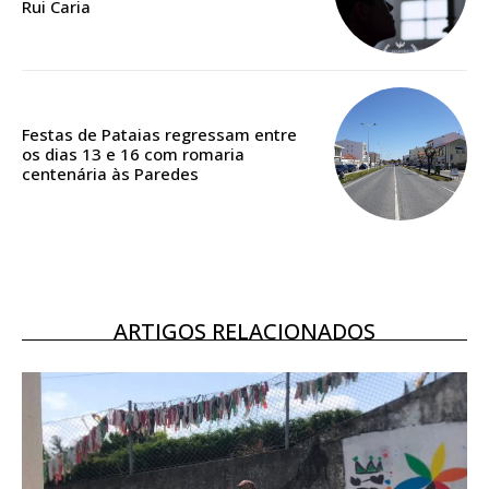
Rui Caria
ASSINATURA
DIGITAL ANUAL
16
€
Festas de Pataias regressam entre
os dias 13 e 16 com romaria
12 meses
centenária às Paredes
Acesso ao conteúdo online
Acesso aos conteúdos Exclusivos para
assinantes
ARTIGOS RELACIONADOS
Ofertas para assinatura anual
Escolha o plano