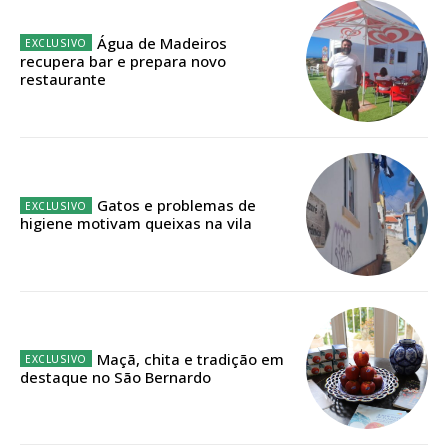
Água de Madeiros
Faça-se assinante do Região de Cister e ajude-nos a manter este serviço
recupera bar e prepara novo
público!
restaurante
Sendo assinante terá acesso a todos os conteúdos exclusivos e versões
digitais.
Escolha o plano de assinatura desejado:
Gatos e problemas de
higiene motivam queixas na vila
ASSINATURA
IMPRESSA
32
€
Maçã, chita e tradição em
12 meses
destaque no São Bernardo