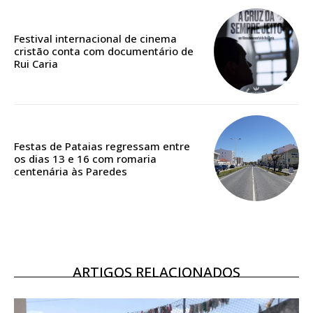
Edição em papel entregue à Quinta-feira em sua
casa
Festival internacional de cinema
Acesso ao conteúdo online
cristão conta com documentário de
Acesso aos conteúdos Exclusivos para
Rui Caria
assinantes
Ofertas para assinatura anual
Escolha o plano
Festas de Pataias regressam entre
os dias 13 e 16 com romaria
centenária às Paredes
ASSINATURA
DIGITAL ANUAL
16
€
ARTIGOS RELACIONADOS
12 meses