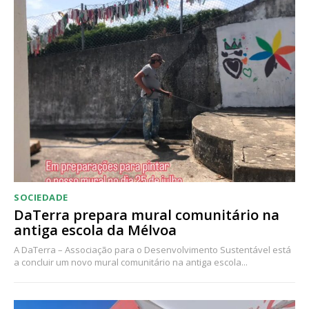
Acesso ao conteúdo online
Acesso aos conteúdos Exclusivos para
assinantes
Ofertas para assinatura anual
Escolha o plano
SOCIEDADE
DaTerra prepara mural comunitário na
antiga escola da Mélvoa
A DaTerra – Associação para o Desenvolvimento Sustentável está
a concluir um novo mural comunitário na antiga escola...