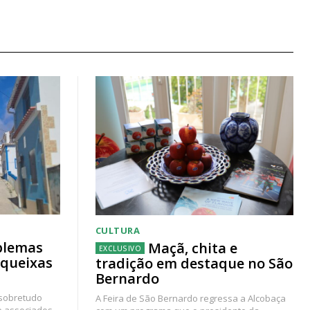
CULTURA
blemas
Maçã, chita e
 queixas
tradição em destaque no São
Bernardo
 sobretudo
A Feira de São Bernardo regressa a Alcobaça
e associados