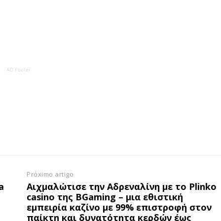
ATURA
ASSI
ESSA
DIGITA
2
€
1
AD Footer
eses
12 
regue à Quinta-feira
Acesso ao conteúd
Acesso aos conteúd
 online
assinantes
os Exclusivos para
Ofertas para assin
tura anual
Próximo artigo
Escolha
a
Αιχμαλώτισε την Αδρεναλίνη με το Plinko
casino της BGaming – μια εθιστική
 o plano
εμπειρία καζίνο με 99% επιστροφή στον
παίκτη και δυνατότητα κερδών έως