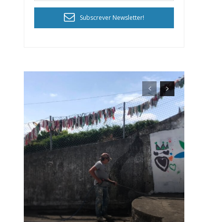
Subscrever Newsletter!
ra
público!