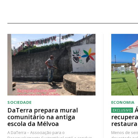
SOCIEDADE
ECONOMIA
DaTerra prepara mural
Á
comunitário na antiga
recupera
escola da Mélvoa
restaura
A DaTerra – Associação para o
Menos de seis
Desenvolvimento Sustentável está a concluir
devastado pel