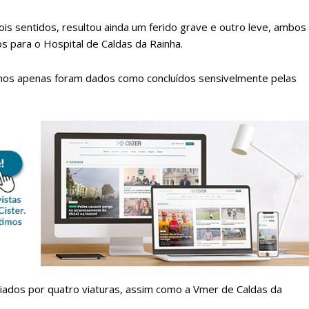
ois sentidos, resultou ainda um ferido grave e outro leve, ambos
 para o Hospital de Caldas da Rainha.
alhos apenas foram dados como concluídos sensivelmente pelas
lanos de Assinatu
 assinante do Região de Cister e ajude-nos a manter este serviço 
Sendo assinante terá acesso a todos os conteúdos exclusivos e versões digitais.
Escolha o plano de assinatura desejado:
iados por quatro viaturas, assim como a Vmer de Caldas da