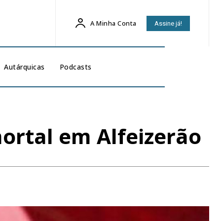
A Minha Conta
Assine já!
Autárquicas
Podcasts
ortal em Alfeizerão