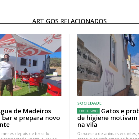
ARTIGOS RELACIONADOS
SOCIEDADE
gua de Madeiros
Gatos e pro
 bar e prepara novo
de higiene motivam
nte
na vila
 meses depois de ter sido
O excesso de animais errantes,
a tempestade Kristin, o Bar de
gatos, e os problemas de higien