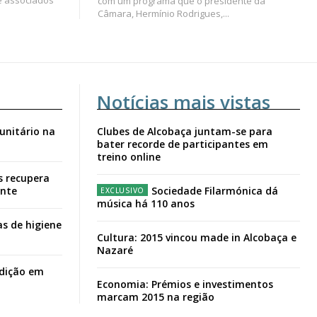
com um programa que o presidente da
Câmara, Hermínio Rodrigues,...
Notícias mais vistas
unitário na
Clubes de Alcobaça juntam-se para
bater recorde de participantes em
treino online
s recupera
ante
Sociedade Filarmónica dá
música há 110 anos
s de higiene
Cultura: 2015 vincou made in Alcobaça e
Nazaré
adição em
Economia: Prémios e investimentos
marcam 2015 na região