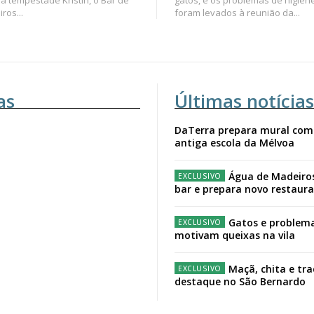
ros...
foram levados à reunião da...
as
Últimas notícias
DaTerra prepara mural com
antiga escola da Mélvoa
Água de Madeiro
bar e prepara novo restaur
Gatos e problema
motivam queixas na vila
Maçã, chita e tr
destaque no São Bernardo