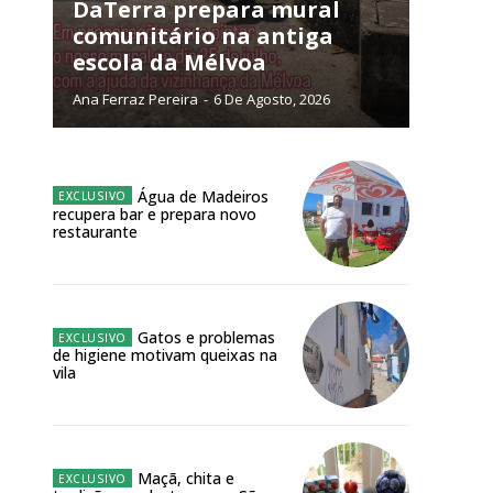
DaTerra prepara mural
comunitário na antiga
NATURA
escola da Mélvoa
L ANUAL
Ana Ferraz Pereira
-
6 De Agosto, 2026
6
€
meses
Água de Madeiros
recupera bar e prepara novo
restaurante
o online
os Exclusivos para
atura anual
Gatos e problemas
de higiene motivam queixas na
vila
 o plano
Maçã, chita e