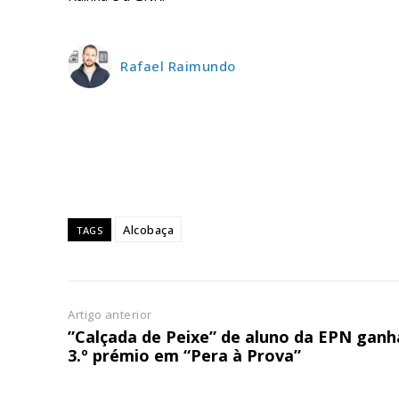
ASSIN
IMPR
Rafael Raimundo
3
12 m
Edição em papel ent
em sua casa
Alcobaça
TAGS
Acesso ao conteúdo
Acesso aos conteúd
assinantes
Ofertas para assina
Artigo anterior
”Calçada de Peixe” de aluno da EPN ganh
3.º prémio em “Pera à Prova”
Escolha