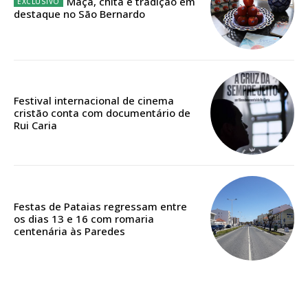
Maçã, chita e tradição em
destaque no São Bernardo
Edição em papel entregue à Quinta-feira em sua
casa
Acesso ao conteúdo online
Acesso aos conteúdos Exclusivos para
Festival internacional de cinema
assinantes
cristão conta com documentário de
Rui Caria
Ofertas para assinatura anual
Escolha o plano
Festas de Pataias regressam entre
os dias 13 e 16 com romaria
centenária às Paredes
ASSINATURA
DIGITAL ANUAL
16
€