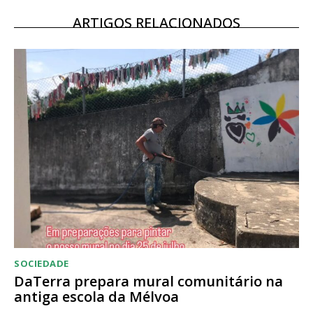
12 meses
ARTIGOS RELACIONADOS
Acesso ao conteúdo online
Acesso aos conteúdos Exclusivos para
assinantes
Ofertas para assinatura anual
Escolha o plano
SOCIEDADE
DaTerra prepara mural comunitário na
antiga escola da Mélvoa