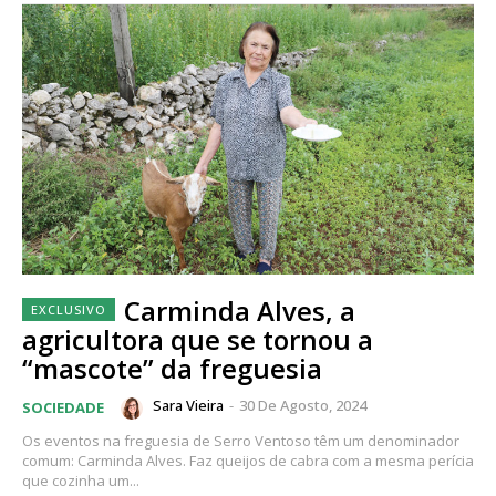
Carminda Alves, a
agricultora que se tornou a
“mascote” da freguesia
Sara Vieira
-
30 De Agosto, 2024
SOCIEDADE
Os eventos na freguesia de Serro Ventoso têm um denominador
comum: Carminda Alves. Faz queijos de cabra com a mesma perícia
que cozinha um...