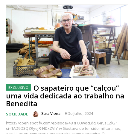
O sapateiro que “calçou”
uma vida dedicada ao trabalho na
Benedita
Sara Vieira
-
9 De Julho, 2024
SOCIEDADE
https://open.spotify.com/episode/48RFO3wocLdqiX4rLzCZlG?
si=1AD9O3QZRyejR-NDxZVh1w Gostava de ter sido militar, mas,
aos 11 anos, começou uma carreira como sapateiro. O