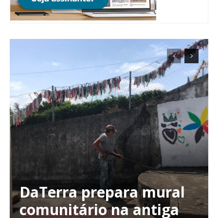
ASSINATURA
DIGITAL ANUAL
16
€
12 meses
Acesso ao conteúdo online
Acesso aos conteúdos Exclusivos para
assinantes
Ofertas para assinatura anual
Escolha o plano
DaTerra prepara mural
comunitário na antiga