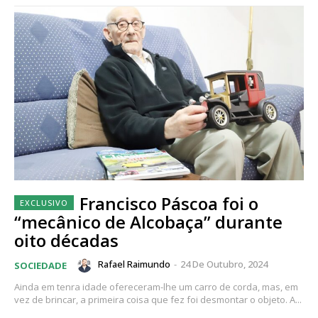
Francisco Páscoa foi o
“mecânico de Alcobaça” durante
oito décadas
Rafael Raimundo
-
24 De Outubro, 2024
SOCIEDADE
Ainda em tenra idade ofereceram-lhe um carro de corda, mas, em
vez de brincar, a primeira coisa que fez foi desmontar o objeto. A...