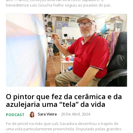
beneditense Luís Goucha Fialho seguiu as pisadas do pai...
Planos de Assinatura
Faça-se assinante do Região de Cister e ajude-nos a manter este serviço
público!
Sendo assinante terá acesso a todos os conteúdos exclusivos e versões
digitais.
O pintor que fez da cerâmica e da
Escolha o plano de assinatura desejado:
azulejaria uma “tela” da vida
Sara Vieira
-
20 De Abril, 2024
PODCAST
Foi de pincel na mão que Luís Sacadura desenhou o trajeto de
ASSINATURA
uma vida particularmente preenchida. Disputado pelas grandes