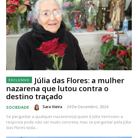
Júlia das Flores: a mulher
nazarena que lutou contra o
destino traçado
Sara Vieira
-
24 De Dezembro, 2024
SOCIEDADE
Se perguntar a qualquer nazareno(a) quem é Júlia Veríssimo a
resposta pode não ser muito concreta, mas se perguntar pela Júlia
das Flores toda...