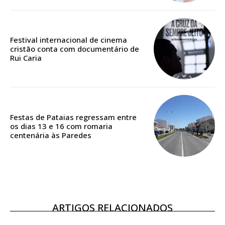
Edição em papel entregue à Quinta-feira em sua
casa
Acesso ao conteúdo online
Festival internacional de cinema
cristão conta com documentário de
Acesso aos conteúdos Exclusivos para
Rui Caria
assinantes
Ofertas para assinatura anual
Escolha o plano
Festas de Pataias regressam entre
os dias 13 e 16 com romaria
centenária às Paredes
ASSINATURA
DIGITAL ANUAL
16
€
ARTIGOS RELACIONADOS
12 meses