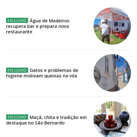
Planos de Assinatura
Faça-se assinante do Região de Cister e ajude-nos a manter este serviço
Água de Madeiros
público!
recupera bar e prepara novo
restaurante
Sendo assinante terá acesso a todos os conteúdos exclusivos e versões
digitais.
Escolha o plano de assinatura desejado:
Gatos e problemas de
higiene motivam queixas na vila
ASSINATURA
IMPRESSA
32
€
Maçã, chita e tradição em
12 meses
destaque no São Bernardo