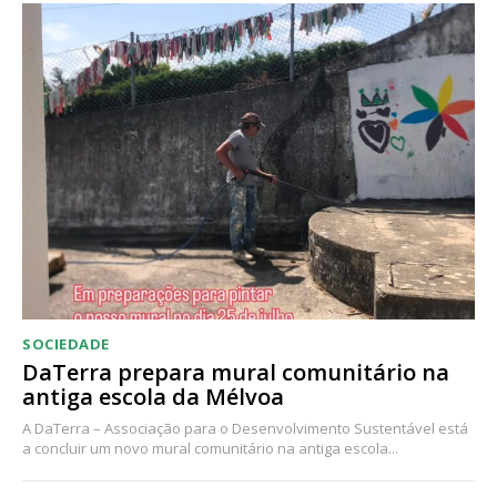
Acesso ao conteúdo online
Acesso aos conteúdos Exclusivos para
assinantes
Ofertas para assinatura anual
Escolha o plano
SOCIEDADE
DaTerra prepara mural comunitário na
antiga escola da Mélvoa
A DaTerra – Associação para o Desenvolvimento Sustentável está
a concluir um novo mural comunitário na antiga escola...