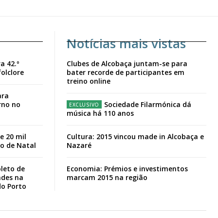
Notícias mais vistas
a 42.º
Clubes de Alcobaça juntam-se para
folclore
bater recorde de participantes em
treino online
ara
rno no
Sociedade Filarmónica dá
música há 110 anos
e 20 mil
Cultura: 2015 vincou made in Alcobaça e
io de Natal
Nazaré
leto de
Economia: Prémios e investimentos
ades na
marcam 2015 na região
do Porto