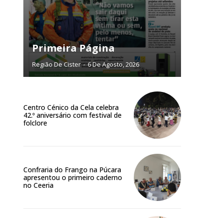
NATURA
L ANUAL
6
€
Primeira Página
Região De Cister
-
6 De Agosto, 2026
meses
o online
Centro Cénico da Cela celebra
os Exclusivos para
42.º aniversário com festival de
folclore
atura anual
 o plano
Confraria do Frango na Púcara
apresentou o primeiro caderno
no Ceeria