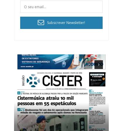
Subscrever Newsletter!
ra
público!