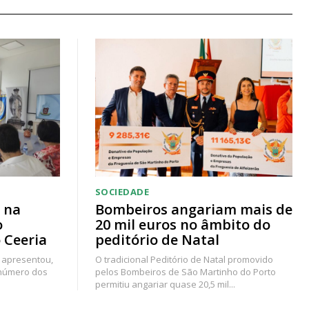
SOCIEDADE
 na
Bombeiros angariam mais de
o
20 mil euros no âmbito do
 Ceeria
peditório de Natal
 apresentou,
O tradicional Peditório de Natal promovido
 número dos
pelos Bombeiros de São Martinho do Porto
permitiu angariar quase 20,5 mil...