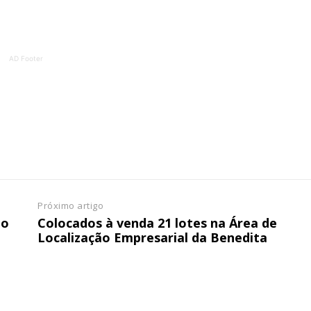
ATURA
ASSI
ESSA
DIGITA
2
€
1
AD Footer
eses
12 
regue à Quinta-feira
Acesso ao conteúd
Acesso aos conteúd
 online
assinantes
os Exclusivos para
Ofertas para assin
Próximo artigo
ao
Colocados à venda 21 lotes na Área de
tura anual
Localização Empresarial da Benedita
Escolha
 o plano