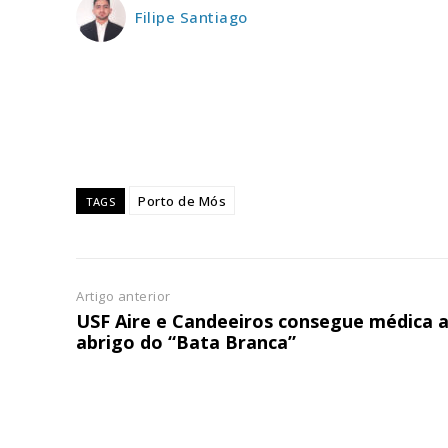
Filipe Santiago
ASSIN
IMPR
3
12 m
Porto de Mós
Edição em papel ent
TAGS
em sua casa
Acesso ao conteúdo
Acesso aos conteúd
Artigo anterior
assinantes
USF Aire e Candeeiros consegue médica 
Ofertas para assina
abrigo do “Bata Branca”
Escolha