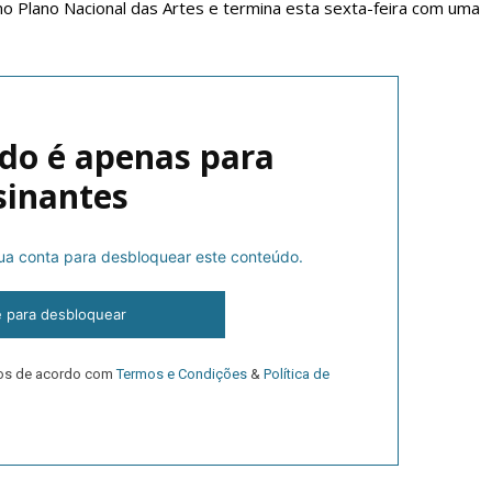
a no Plano Nacional das Artes e termina esta sexta-feira com uma
do é apenas para
sinantes
 sua conta para desbloquear este conteúdo.
lanos de Assinatu
e para desbloquear
 assinante do Região de Cister e ajude-nos a manter este serviço 
dos de acordo com
Termos e Condições
&
Política de
Sendo assinante terá acesso a todos os conteúdos exclusivos e versões digitais.
Escolha o plano de assinatura desejado: