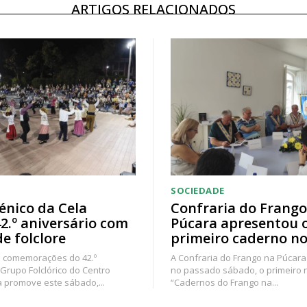
ARTIGOS RELACIONADOS
SOCIEDADE
énico da Cela
Confraria do Frango
42.º aniversário com
Púcara apresentou 
de folclore
primeiro caderno no
 comemorações do 42.º
A Confraria do Frango na Púcara
 Grupo Folclórico do Centro
no passado sábado, o primeiro
a promove este sábado,...
“Cadernos do Frango na...