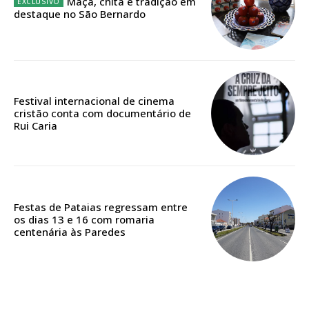
Maçã, chita e tradição em
destaque no São Bernardo
Edição em papel entregue à Quinta-feira em sua
casa
Acesso ao conteúdo online
Acesso aos conteúdos Exclusivos para
Festival internacional de cinema
assinantes
cristão conta com documentário de
Rui Caria
Ofertas para assinatura anual
Escolha o plano
Festas de Pataias regressam entre
os dias 13 e 16 com romaria
centenária às Paredes
ASSINATURA
DIGITAL ANUAL
16
€