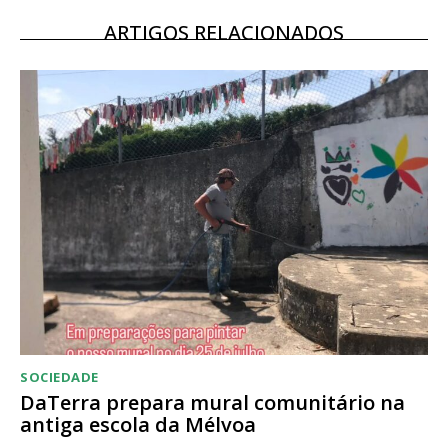
12 meses
ARTIGOS RELACIONADOS
Acesso ao conteúdo online
Acesso aos conteúdos Exclusivos para
assinantes
Ofertas para assinatura anual
Escolha o plano
SOCIEDADE
DaTerra prepara mural comunitário na
antiga escola da Mélvoa