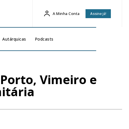
A Minha Conta
Assine já!
Autárquicas
Podcasts
Porto, Vimeiro e
itária