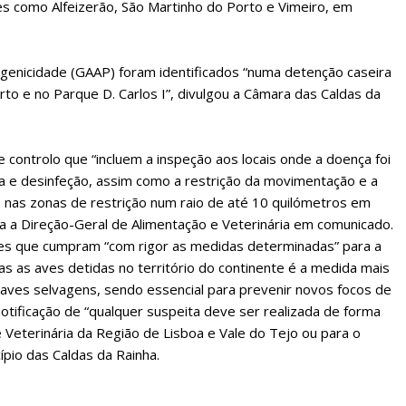
fes como Alfeizerão, São Martinho do Porto e Vimeiro, em
togenicidade (GAAP) foram identificados “numa detenção caseira
rto e no Parque D. Carlos I”, divulgou a Câmara das Caldas da
ontrolo que “incluem a inspeção aos locais onde a doença foi
a e desinfeção, assim como a restrição da movimentação e a
s nas zonas de restrição num raio de até 10 quilómetros em
lanos de Assinatu
a a Direção-Geral de Alimentação e Veterinária em comunicado.
es que cumpram “com rigor as medidas determinadas” para a
as as aves detidas no território do continente é a medida mais
 aves selvagens, sendo essencial para prevenir novos focos de
 assinante do Região de Cister e ajude-nos a manter este serviço 
tificação de “qualquer suspeita deve ser realizada de forma
Sendo assinante terá acesso a todos os conteúdos exclusivos e versões digitais.
 Veterinária da Região de Lisboa e Vale do Tejo ou para o
Escolha o plano de assinatura desejado:
ípio das Caldas da Rainha.