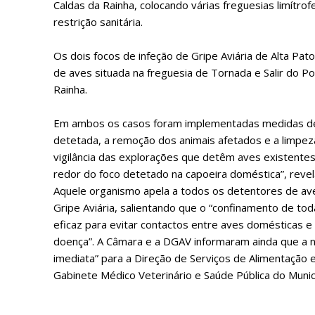
Caldas da Rainha, colocando várias freguesias limítro
restrição sanitária.
Os dois focos de infeção de Gripe Aviária de Alta Pa
de aves situada na freguesia de Tornada e Salir do Po
Rainha.
Em ambos os casos foram implementadas medidas de c
detetada, a remoção dos animais afetados e a limpez
vigilância das explorações que detêm aves existente
P
redor do foco detetado na capoeira doméstica”, revel
Aquele organismo apela a todos os detentores de av
Gripe Aviária, salientando que o “confinamento de tod
eficaz para evitar contactos entre aves domésticas e
Faça-se
doença”. A Câmara e a DGAV informaram ainda que a no
imediata” para a Direção de Serviços de Alimentação e
Gabinete Médico Veterinário e Saúde Pública do Munic