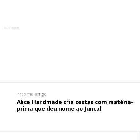
ATURA
ASSI
ESSA
DIGITA
2
€
1
AD Footer
eses
12 
regue à Quinta-feira
Acesso ao conteúd
Acesso aos conteúd
 online
assinantes
os Exclusivos para
Ofertas para assin
Próximo artigo
tura anual
Alice Handmade cria cestas com matéria-
Escolha
prima que deu nome ao Juncal
 o plano