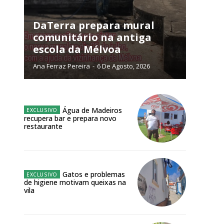
NATURA
L ANUAL
DaTerra prepara mural
comunitário na antiga
6
€
escola da Mélvoa
Ana Ferraz Pereira
-
6 De Agosto, 2026
meses
o online
Água de Madeiros
os Exclusivos para
recupera bar e prepara novo
restaurante
atura anual
 o plano
Gatos e problemas
de higiene motivam queixas na
vila