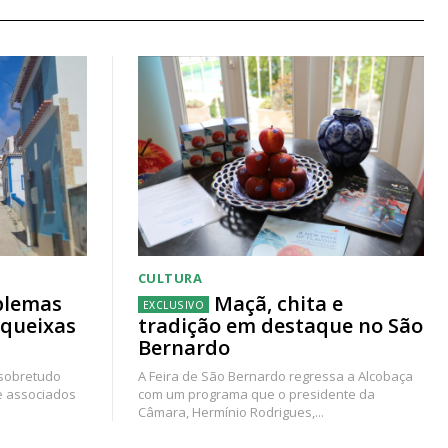
CULTURA
blemas
Maçã, chita e
 queixas
tradição em destaque no São
Bernardo
 sobretudo
A Feira de São Bernardo regressa a Alcobaça
e associados
com um programa que o presidente da
Câmara, Hermínio Rodrigues,...