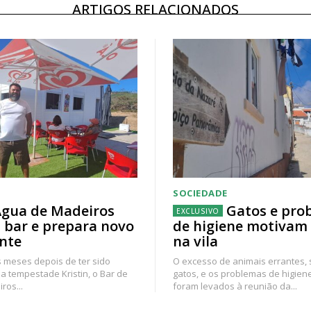
ARTIGOS RELACIONADOS
SOCIEDADE
gua de Madeiros
Gatos e pro
 bar e prepara novo
de higiene motivam
nte
na vila
 meses depois de ter sido
O excesso de animais errantes,
a tempestade Kristin, o Bar de
gatos, e os problemas de higien
ros...
foram levados à reunião da...