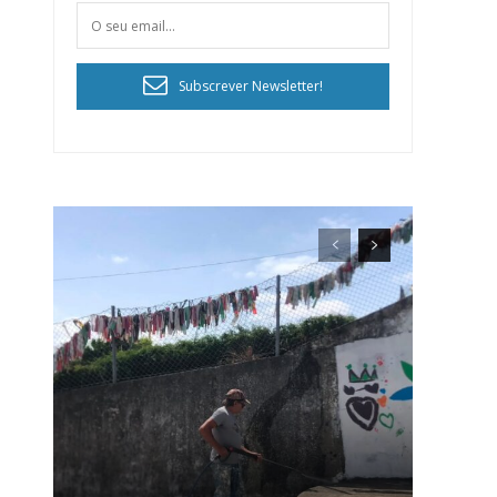
Subscrever Newsletter!
ra
público!