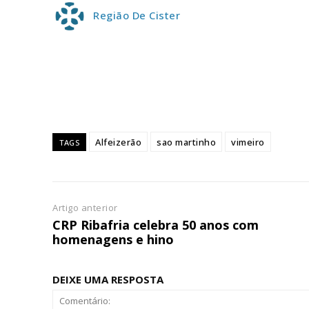
ASSIN
Região De Cister
IMPR
3
12 m
Edição em papel ent
Alfeizerão
sao martinho
vimeiro
TAGS
em sua casa
Acesso ao conteúdo
Acesso aos conteúd
assinantes
Artigo anterior
Ofertas para assina
CRP Ribafria celebra 50 anos com
homenagens e hino
Escolha
DEIXE UMA RESPOSTA