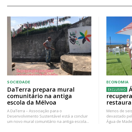
SOCIEDADE
ECONOMIA
DaTerra prepara mural
Á
comunitário na antiga
recupera
escola da Mélvoa
restaura
A DaTerra – Associação para o
Menos de seis
Desenvolvimento Sustentável está a concluir
devastado pel
um novo mural comunitário na antiga escola...
Água de Madei