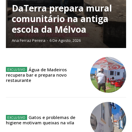
DaTerra prepara mural
Escolha o plano de assinatura desejado:
comunitário na antiga
escola da Mélvoa
ASSINATURA
Ana Ferraz Pereira
-
6 De Agosto, 2026
IMPRESSA
32
€
Água de Madeiros
12 meses
recupera bar e prepara novo
restaurante
Edição em papel entregue à Quinta-feira em sua
casa
Acesso ao conteúdo online
Gatos e problemas de
Acesso aos conteúdos Exclusivos para
higiene motivam queixas na vila
assinantes