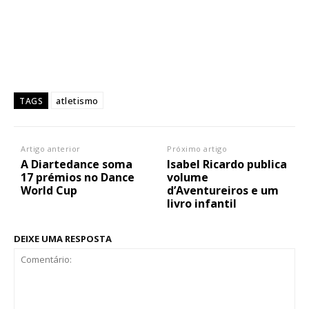
atletismo
TAGS
Artigo anterior
Próximo artigo
A Diartedance soma
Isabel Ricardo publica
17 prémios no Dance
volume
World Cup
d’Aventureiros e um
livro infantil
DEIXE UMA RESPOSTA