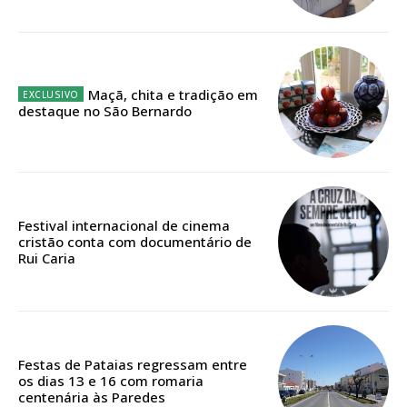
Ofertas para assinatura anual
Escolha o plano
Maçã, chita e tradição em
destaque no São Bernardo
ASSINATURA
DIGITAL ANUAL
16
€
Festival internacional de cinema
cristão conta com documentário de
Rui Caria
12 meses
Acesso ao conteúdo online
Festas de Pataias regressam entre
Acesso aos conteúdos Exclusivos para
os dias 13 e 16 com romaria
assinantes
centenária às Paredes