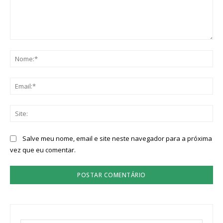
Comentário:
No
Ema
Sit
Salve meu nome, email e site neste navegador para a próxima
vez que eu comentar.