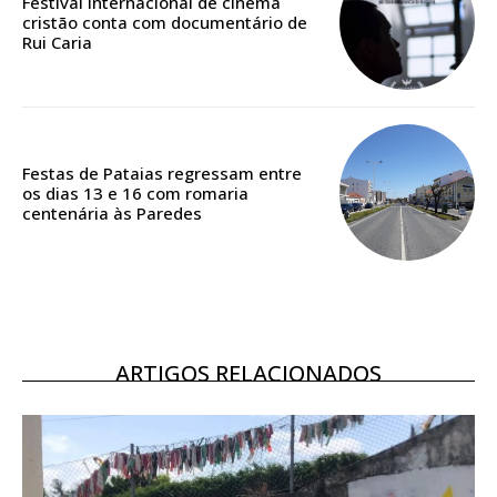
Festival internacional de cinema
casa
cristão conta com documentário de
Acesso ao conteúdo online
Rui Caria
Acesso aos conteúdos Exclusivos para
assinantes
Ofertas para assinatura anual
Festas de Pataias regressam entre
Escolha o plano
os dias 13 e 16 com romaria
centenária às Paredes
ASSINATURA
DIGITAL ANUAL
16
€
ARTIGOS RELACIONADOS
12 meses