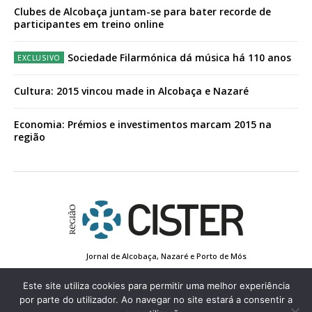
Clubes de Alcobaça juntam-se para bater recorde de
participantes em treino online
Sociedade Filarmónica dá música há 110 anos
Cultura: 2015 vincou made in Alcobaça e Nazaré
Economia: Prémios e investimentos marcam 2015 na
região
Jornal de Alcobaça, Nazaré e Porto de Mós
Estatuto Editorial
Contactos
Política de Privacidade
Conta de Registo
Edição Impressa
Este site utiliza cookies para permitir uma melhor experiência
por parte do utilizador. Ao navegar no site estará a consentir a