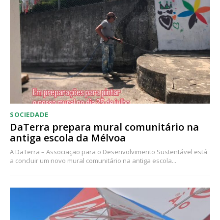
Acesso ao conteúdo online
Acesso aos conteúdos Exclusivos para
assinantes
Ofertas para assinatura anual
Escolha o plano
SOCIEDADE
DaTerra prepara mural comunitário na
antiga escola da Mélvoa
A DaTerra – Associação para o Desenvolvimento Sustentável está
a concluir um novo mural comunitário na antiga escola...