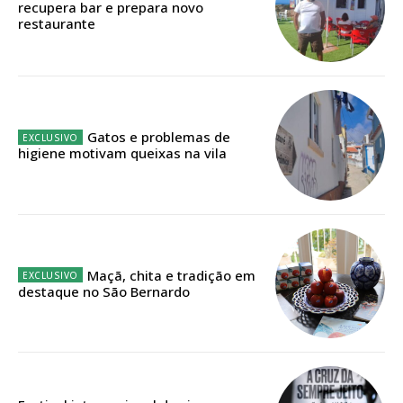
recupera bar e prepara novo
restaurante
Faça-se assinante do Região de Cister e ajude-nos a manter este serviço
público!
Sendo assinante terá acesso a todos os conteúdos exclusivos e versões
digitais.
Escolha o plano de assinatura desejado:
Gatos e problemas de
higiene motivam queixas na vila
ASSINATURA
IMPRESSA
32
€
Maçã, chita e tradição em
destaque no São Bernardo
12 meses
Edição em papel entregue à Quinta-feira em sua