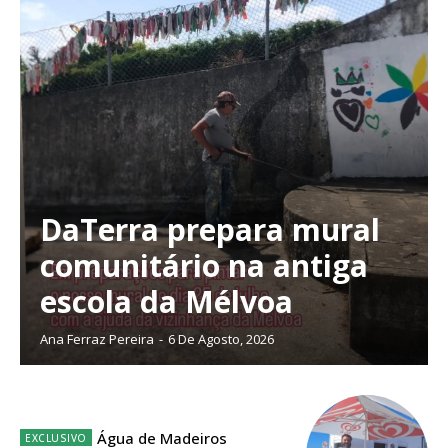
DaTerra prepara mural
comunitário na antiga
escola da Mélvoa
Ana Ferraz Pereira
-
6 De Agosto, 2026
Planos de Assinatura
Água de Madeiros