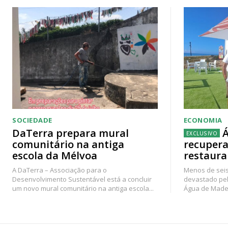
SOCIEDADE
ECONOMIA
DaTerra prepara mural
Á
comunitário na antiga
recupera
escola da Mélvoa
restaura
A DaTerra – Associação para o
Menos de seis
Desenvolvimento Sustentável está a concluir
devastado pel
um novo mural comunitário na antiga escola...
Água de Madei