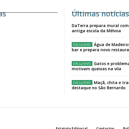
as
Últimas notícias
DaTerra prepara mural com
antiga escola da Mélvoa
Água de Madeiro
bar e prepara novo restaur
Gatos e problema
motivam queixas na vila
Maçã, chita e tr
destaque no São Bernardo
Estatuto Editorial
Contactos
Pol