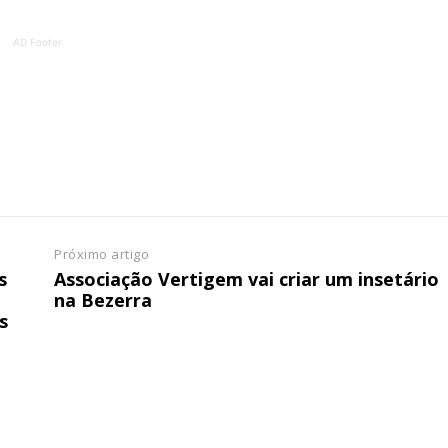
ATURA
ASSI
ESSA
DIGITA
AD Footer
2
€
1
eses
12 
regue à Quinta-feira
Acesso ao conteúd
Acesso aos conteúd
 online
assinantes
os Exclusivos para
Ofertas para assin
Próximo artigo
s
Associação Vertigem vai criar um insetário
na Bezerra
tura anual
Escolha
s
 o plano