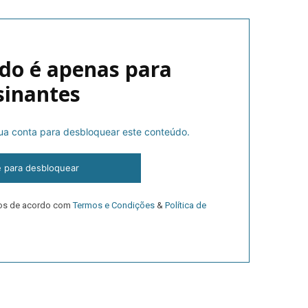
do é apenas para
sinantes
 sua conta para desbloquear este conteúdo.
lanos de Assinatu
e para desbloquear
dos de acordo com
Termos e Condições
&
Política de
 assinante do Região de Cister e ajude-nos a manter este serviço 
Sendo assinante terá acesso a todos os conteúdos exclusivos e versões digitais.
Escolha o plano de assinatura desejado: