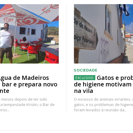
SOCIEDADE
gua de Madeiros
Gatos e pro
 bar e prepara novo
de higiene motivam
nte
na vila
 meses depois de ter sido
O excesso de animais errantes,
a tempestade Kristin, o Bar de
gatos, e os problemas de higien
ros...
foram levados à reunião da...