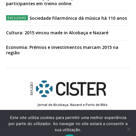
participantes em treino online
Sociedade Filarmónica dá música há 110 anos
Cultura: 2015 vincou made in Alcobaça e Nazaré
Economia: Prémios e investimentos marcam 2015 na
região
Jornal de Alcobaça, Nazaré e Porto de Mós
Estatuto Editorial
Contactos
Política de Privacidade
Conta de Registo
Edição Impressa
Este site utiliza cookies para permitir uma melhor experiência
por parte do utilizador. Ao navegar no site estará a consentir a
sua utilização.
© 2022 Região de Cister - Todos os direitos reservados.