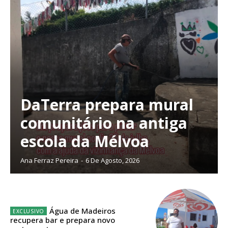
Faça-se assinante do Região de Cister e ajude-nos a manter este serviço
público!
Sendo assinante terá acesso a todos os conteúdos exclusivos e versões
digitais.
Escolha o plano de assinatura desejado:
DaTerra prepara mural
ASSINATURA
comunitário na antiga
IMPRESSA
escola da Mélvoa
32
€
Ana Ferraz Pereira
-
6 De Agosto, 2026
12 meses
Água de Madeiros
Edição em papel entregue à Quinta-feira em sua
recupera bar e prepara novo
casa