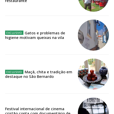
restaurante
Acesso ao conteúdo online
Acesso aos conteúdos Exclusivos para
assinantes
Ofertas para assinatura anual
Gatos e problemas de
higiene motivam queixas na vila
Escolha o plano
ASSINATURA
Maçã, chita e tradição em
DIGITAL ANUAL
destaque no São Bernardo
16
€
12 meses
Festival internacional de cinema
cristão conta com documentário de