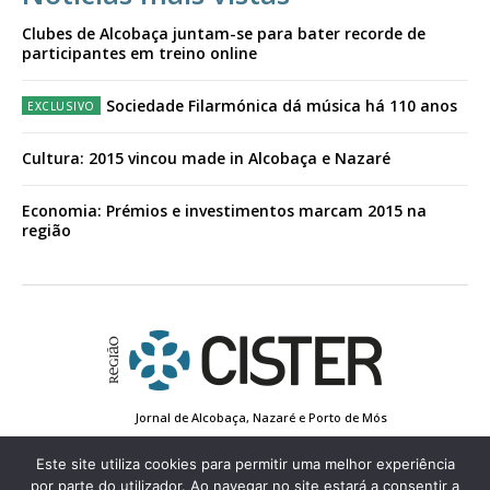
Clubes de Alcobaça juntam-se para bater recorde de
participantes em treino online
Sociedade Filarmónica dá música há 110 anos
Cultura: 2015 vincou made in Alcobaça e Nazaré
Economia: Prémios e investimentos marcam 2015 na
região
Jornal de Alcobaça, Nazaré e Porto de Mós
Estatuto Editorial
Contactos
Política de Privacidade
Conta de Registo
Edição Impressa
Este site utiliza cookies para permitir uma melhor experiência
por parte do utilizador. Ao navegar no site estará a consentir a