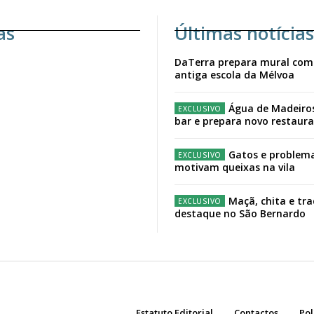
as
Últimas notícias
DaTerra prepara mural com
antiga escola da Mélvoa
Água de Madeiro
bar e prepara novo restaur
Gatos e problema
motivam queixas na vila
Maçã, chita e tr
destaque no São Bernardo
Estatuto Editorial
Contactos
Pol