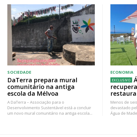
SOCIEDADE
ECONOMIA
DaTerra prepara mural
Á
comunitário na antiga
recupera
escola da Mélvoa
restaura
A DaTerra – Associação para o
Menos de seis
Desenvolvimento Sustentável está a concluir
devastado pel
um novo mural comunitário na antiga escola...
Água de Madei