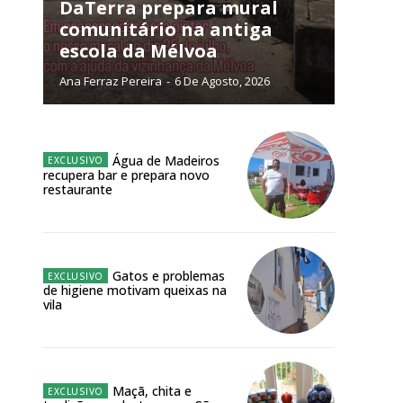
NATURA
DaTerra prepara mural
L ANUAL
comunitário na antiga
escola da Mélvoa
6
€
Ana Ferraz Pereira
-
6 De Agosto, 2026
meses
o online
Água de Madeiros
recupera bar e prepara novo
os Exclusivos para
restaurante
atura anual
Gatos e problemas
 o plano
de higiene motivam queixas na
vila
Maçã, chita e