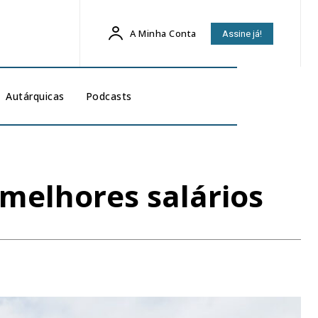
A Minha Conta
Assine já!
Autárquicas
Podcasts
 melhores salários