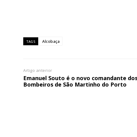
ASSIN
IMPR
3
12 m
Alcobaça
TAGS
Edição em papel ent
em sua casa
Acesso ao conteúdo
Artigo anterior
Acesso aos conteúd
Emanuel Souto é o novo comandante do
assinantes
Bombeiros de São Martinho do Porto
Ofertas para assina
Escolha