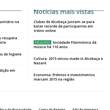
Notícias mais vistas
unitário na
Clubes de Alcobaça juntam-se para
bater recorde de participantes em
treino online
s recupera
ante
Sociedade Filarmónica dá
música há 110 anos
s de higiene
Cultura: 2015 vincou made in Alcobaça e
Nazaré
adição em
Economia: Prémios e investimentos
marcam 2015 na região
ítica de Privacidade
Conta de Registo
Edição Impressa