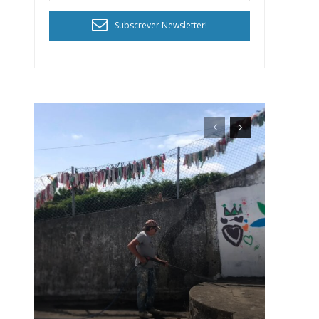
Subscrever Newsletter!
ra
público!