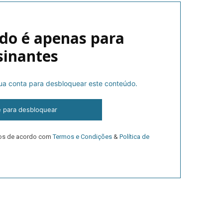
do é apenas para
sinantes
 sua conta para desbloquear este conteúdo.
lanos de Assinatu
e para desbloquear
dos de acordo com
Termos e Condições
&
Política de
 assinante do Região de Cister e ajude-nos a manter este serviço 
Sendo assinante terá acesso a todos os conteúdos exclusivos e versões digitais.
Escolha o plano de assinatura desejado: