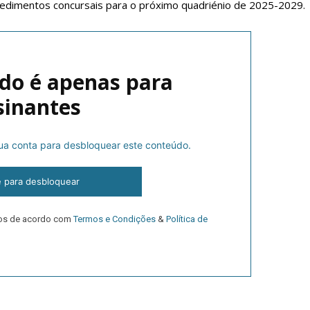
cedimentos concursais para o próximo quadriénio de 2025-2029.
do é apenas para
sinantes
 sua conta para desbloquear este conteúdo.
lanos de Assinatu
e para desbloquear
dos de acordo com
Termos e Condições
&
Política de
 assinante do Região de Cister e ajude-nos a manter este serviço 
Sendo assinante terá acesso a todos os conteúdos exclusivos e versões digitais.
Escolha o plano de assinatura desejado: