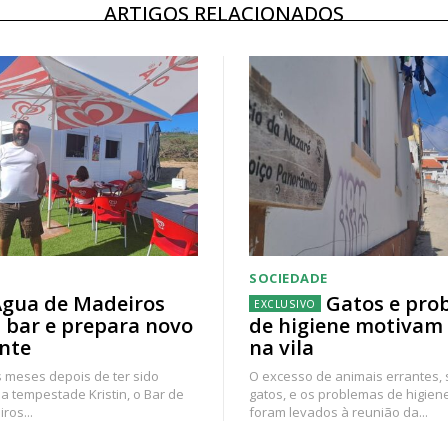
ARTIGOS RELACIONADOS
SOCIEDADE
gua de Madeiros
Gatos e pro
 bar e prepara novo
de higiene motivam
nte
na vila
 meses depois de ter sido
O excesso de animais errantes,
a tempestade Kristin, o Bar de
gatos, e os problemas de higien
ros...
foram levados à reunião da...