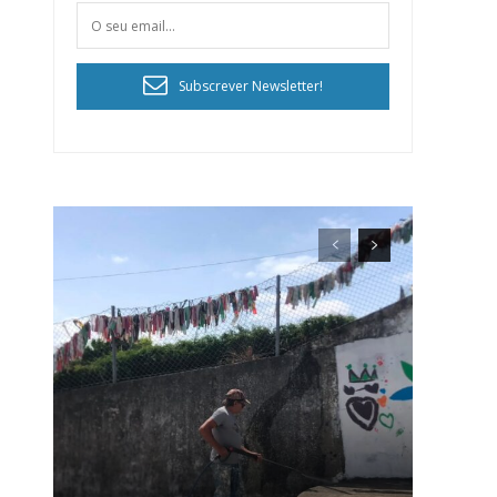
Subscrever Newsletter!
ra
público!