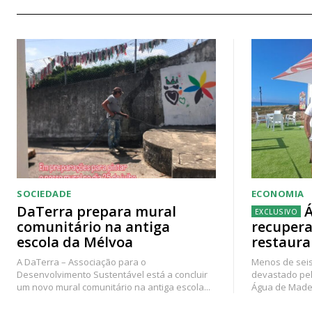
SOCIEDADE
ECONOMIA
DaTerra prepara mural
Á
comunitário na antiga
recupera
escola da Mélvoa
restaura
A DaTerra – Associação para o
Menos de seis
Desenvolvimento Sustentável está a concluir
devastado pel
um novo mural comunitário na antiga escola...
Água de Madei