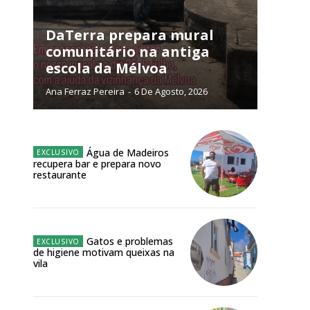
NATURA
L ANUAL
DaTerra prepara mural
comunitário na antiga
6
€
escola da Mélvoa
Ana Ferraz Pereira
-
6 De Agosto, 2026
meses
o online
Água de Madeiros
os Exclusivos para
recupera bar e prepara novo
restaurante
atura anual
 o plano
Gatos e problemas
de higiene motivam queixas na
vila