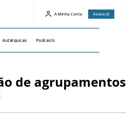
A Minha Conta
Assine já!
Autárquicas
Podcasts
ção de agrupamentos
c