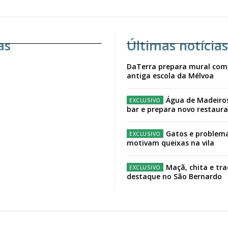
as
Últimas notícias
DaTerra prepara mural com
antiga escola da Mélvoa
Água de Madeiro
bar e prepara novo restaur
Gatos e problema
motivam queixas na vila
Maçã, chita e tr
destaque no São Bernardo