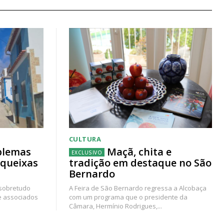
CULTURA
blemas
Maçã, chita e
 queixas
tradição em destaque no São
Bernardo
 sobretudo
A Feira de São Bernardo regressa a Alcobaça
e associados
com um programa que o presidente da
Câmara, Hermínio Rodrigues,...