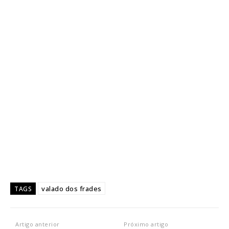
valado dos frades
TAGS
Artigo anterior
Próximo artigo