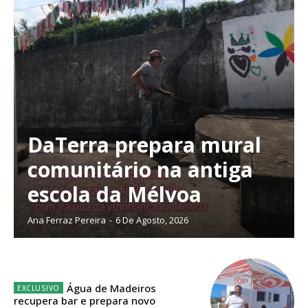
DaTerra prepara mural
comunitário na antiga
escola da Mélvoa
Ana Ferraz Pereira
-
6 De Agosto, 2026
Planos de Assinatura
Água de Madeiros
recupera bar e prepara novo