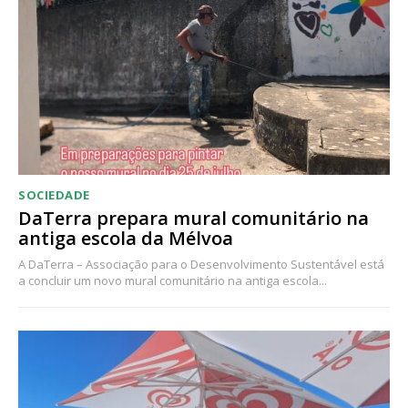
Acesso ao conteúdo online
Acesso aos conteúdos Exclusivos para
assinantes
Ofertas para assinatura anual
Escolha o plano
SOCIEDADE
DaTerra prepara mural comunitário na
antiga escola da Mélvoa
A DaTerra – Associação para o Desenvolvimento Sustentável está
a concluir um novo mural comunitário na antiga escola...