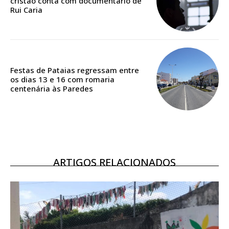
cristão conta com documentário de
Rui Caria
Acesso ao conteúdo online
Acesso aos conteúdos Exclusivos para
assinantes
Ofertas para assinatura anual
Festas de Pataias regressam entre
os dias 13 e 16 com romaria
Escolha o plano
centenária às Paredes
ASSINATURA
DIGITAL ANUAL
ARTIGOS RELACIONADOS
16
€
12 meses