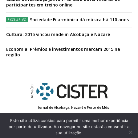
participantes em treino online
Sociedade Filarmónica dá música há 110 anos
Cultura: 2015 vincou made in Alcobaça e Nazaré
Economia: Prémios e investimentos marcam 2015 na
região
Jornal de Alcobaça, Nazaré e Porto de Mós
Estatuto Editorial
Contactos
Política de Privacidade
Conta de Registo
Edição Impressa
Este site utiliza cookies para permitir uma melhor experiência
por parte do utilizador. Ao navegar no site estará a consentir a
sua utilização.
© 2022 Região de Cister - Todos os direitos reservados.