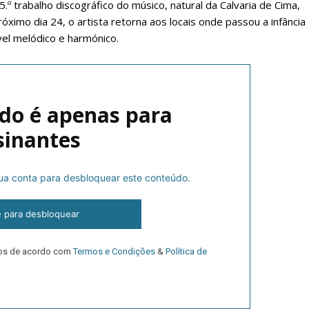
5.º trabalho discográfico do músico, natural da Calvaria de Cima,
óximo dia 24, o artista retorna aos locais onde passou a infância
vel melódico e harmónico.
do é apenas para
sinantes
lanos de Assinatu
 sua conta para desbloquear este conteúdo.
e para desbloquear
 assinante do Região de Cister e ajude-nos a manter este serviço 
Sendo assinante terá acesso a todos os conteúdos exclusivos e versões digitais.
dos de acordo com
Termos e Condições
&
Política de
Escolha o plano de assinatura desejado: