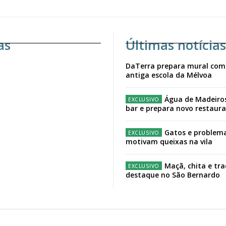
as
Últimas notícias
DaTerra prepara mural com
antiga escola da Mélvoa
Água de Madeiro
bar e prepara novo restaur
Gatos e problema
motivam queixas na vila
Maçã, chita e tr
destaque no São Bernardo