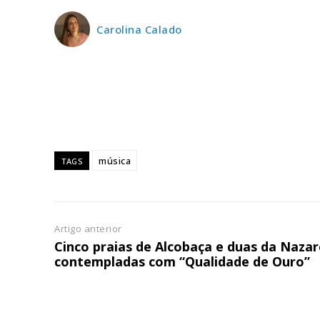
ASSIN
Carolina Calado
IMPR
3
12 m
Edição em papel ent
em sua casa
música
TAGS
Acesso ao conteúdo
Acesso aos conteúd
assinantes
Artigo anterior
Ofertas para assina
Cinco praias de Alcobaça e duas da Nazar
contempladas com “Qualidade de Ouro”
Escolha