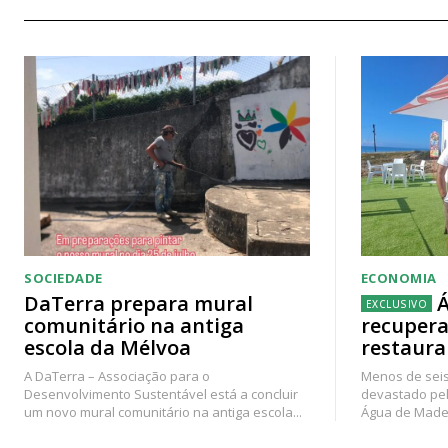
SOCIEDADE
ECONOMIA
DaTerra prepara mural
Á
comunitário na antiga
recupera
escola da Mélvoa
restaura
A DaTerra – Associação para o
Menos de seis
Desenvolvimento Sustentável está a concluir
devastado pel
um novo mural comunitário na antiga escola...
Água de Madei