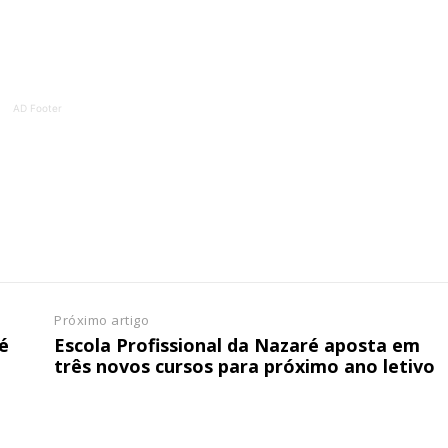
ATURA
ASSI
ESSA
DIGITA
2
€
1
AD Footer
eses
12 
regue à Quinta-feira
Acesso ao conteúd
Acesso aos conteúd
 online
assinantes
os Exclusivos para
Ofertas para assin
Próximo artigo
tura anual
Escolha
é
Escola Profissional da Nazaré aposta em
três novos cursos para próximo ano letivo
 o plano