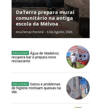
NATURA
L ANUAL
DaTerra prepara mural
comunitário na antiga
6
€
escola da Mélvoa
Ana Ferraz Pereira
-
6 De Agosto, 2026
meses
o online
Água de Madeiros
os Exclusivos para
recupera bar e prepara novo
restaurante
atura anual
 o plano
Gatos e problemas
de higiene motivam queixas na
vila