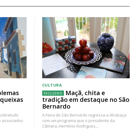
CULTURA
blemas
Maçã, chita e
 queixas
tradição em destaque no São
Bernardo
 sobretudo
A Feira de São Bernardo regressa a Alcobaça
e associados
com um programa que o presidente da
Câmara, Hermínio Rodrigues,...