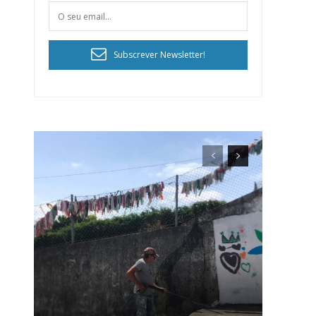
Subscrever Newsletter!
ra
público!