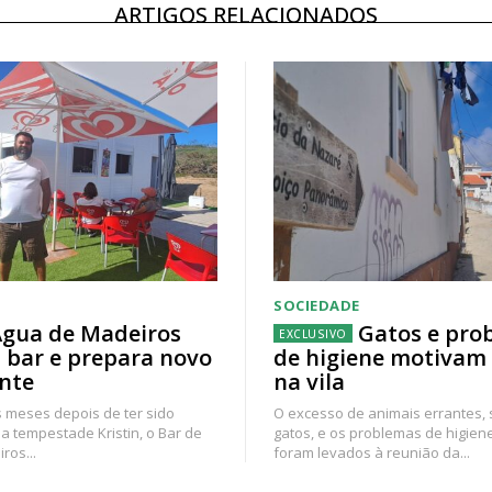
ARTIGOS RELACIONADOS
SOCIEDADE
gua de Madeiros
Gatos e pro
 bar e prepara novo
de higiene motivam
nte
na vila
 meses depois de ter sido
O excesso de animais errantes,
a tempestade Kristin, o Bar de
gatos, e os problemas de higien
ros...
foram levados à reunião da...