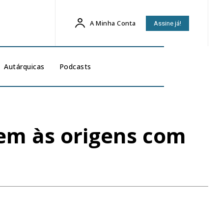
A Minha Conta
Assine já!
Autárquicas
Podcasts
em às origens com